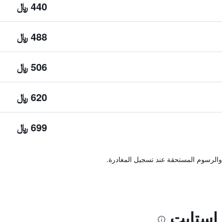
440 ﷼
488 ﷼
506 ﷼
620 ﷼
699 ﷼
والرسوم المستحقة عند تسجيل المغادرة.
إستايت