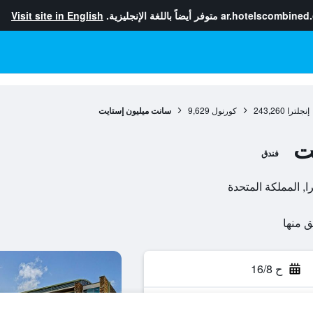
ar.hotelscombined
متوفر أيضاً باللغة الإنجليزية.
Visit site in English
إنجلترا
243,260
كورنول
9,629
سانت ميليون إستايت
ت
فندق
ح 16/8