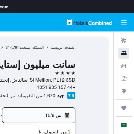
.com
رحلات طيران
الصفحة الرئيسية
المملكة المتحدة
314,761
فنادق
سانت ميليون إستاي
سيارات
4 نجوم
حزم العروض
St Mellion, PL12 6SD, سالتاش, إنجلترا, المملكة المتحدة
+44 157 935 1351
استكشاف
جيد
1,670 من التقييمات تم التحقق منها
7.9
رحلات
س 15/8
-
العَرَبِيَّة
2 من الضيوف، غرفة واحدة