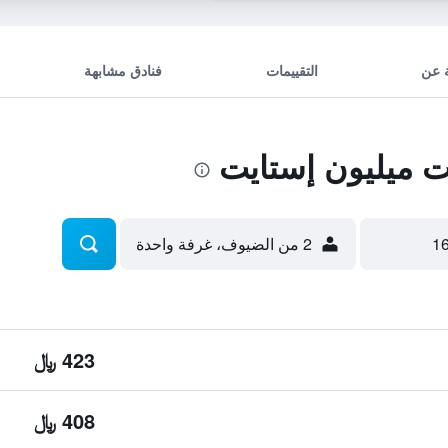
 عن
التقييمات
فنادق مشابهة
 ميليون إستايت
2 من الضيوف، غرفة واحدة
423 ﷼
408 ﷼