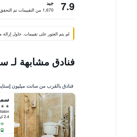
7.9
جيد
1,670 من التقييمات تم التحقق منها
لم يتم العثور على تقييمات. حاول إزال
فنادق مشابهة لـ س
فنادق بالقرب من سانت ميليون إستاي
سمي
4 نجوم
Pillaton, سالتاش, المملك
2.4 كيلومتر عن وسط المدينة