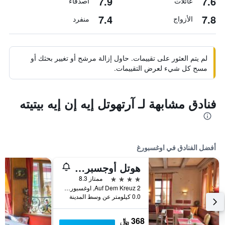
7.9
7.6
عائلات
أصدقاء
7.4
7.8
الأزواج
منفرد
لم يتم العثور على تقييمات. حاول إزالة مرشح أو تغيير بحثك أو
مسح كل شيء لعرض التقييمات.
فنادق مشابهة لـ آرتهوتل إيه إن إيه بيتيته
أفضل الفنادق في اوغسبورغ
هوتل أوجسبرجر هوف
4 نجوم
ممتاز 8.3
Auf Dem Kreuz 2, اوغسبورغ, بافاريا, ألمانيا
0.0 كيلومتر عن وسط المدينة
368 ﷼