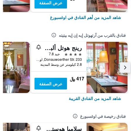
عرض الصفقة
شاهد المزيد من أهم الفنادق في اوغسبورغ
فنادق بالقرب من آرتهوتل إيه إن إيه بيتيته
رينج هوتل ألبينهوف
4 نجوم
جيد 7.8
Donauwoerther Str. 233, اوغسبورغ, بافاريا, ألمانيا
2.8 كيلومتر عن وسط المدينة
417 ﷼
عرض الصفقة
شاهد المزيد من الفنادق القريبة
فنادق رخيصة في اوغسبورغ
سلامبا هوستل أوجسبورج