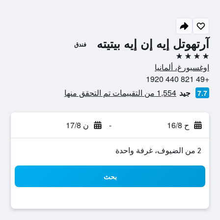
آرتهوتل إيه إن إيه بيتيته
فندق
4 نجوم
اوغسبورغ، ألمانيا
+49 821 440 1920
جيد
1,554 من التقييمات تم التحقق منها
7.7
ح 16/8
-
ن 17/8
2 من الضيوف، غرفة واحدة
بحث