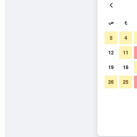
ج
س
5
4
12
11
19
18
26
25