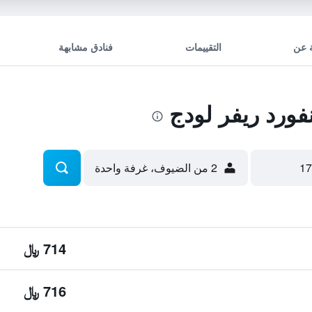
 عن
التقييمات
فنادق مشابهة
ورد ريفر لودج
2 من الضيوف، غرفة واحدة
714 ﷼
716 ﷼