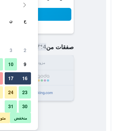
بح
ح
ن
714 ﷼
صفقات من
/
أرخص سعر اللي
3
2
مزود
الإجما
10
9
714
17
16
24
23
716
31
30
منخفض
متو