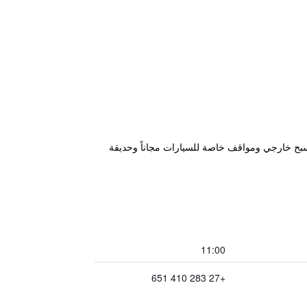
Springfontein" في ستانفورد، على بعد 20 كم من Vogelgat Nature Reserve، ويتميز بمسبح خارجي ومواقف خاصة للسيارات مجاناً وحديقة
11:00
+27 283 410 651