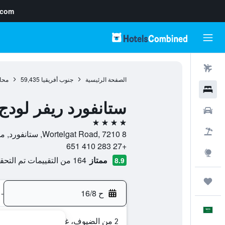
.com
رحلات طيران
الصفحة الرئيسية
جنوب أفريقيا
59,435
محا
فنادق
ستانفورد ريفر لودج
سيارات
4 نجوم
حزم العروض
8 Wortelgat Road, 7210, ستانفورد, محافظة كيب الغربية, جنوب أفريقيا
+27 283 410 651
استكشاف
ممتاز
164 من التقييمات تم التحقق منها
8.9
رحلات
ح 16/8
-
العَرَبِيَّة
2 من الضيوف، غرفة واحدة