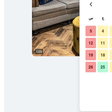
ج
س
5
4
12
11
1/28
غرفة نوم
19
18
26
25