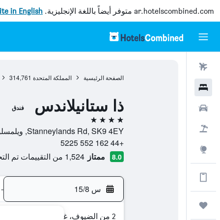
ar.hotelscombined.com
متوفر أيضاً باللغة الإنجليزية.
site in English
رحلات طيران
الصفحة الرئيسية
المملكة المتحدة
314,761
فنادق
ذا ستانيلاندس
سيارات
فندق
4 نجوم
حزم العروض
Stanneylands Rd, SK9 4EY, ويلمسلو, إنجلترا, المملكة المتحدة
+44 162 552 5225
استكشاف
ممتاز
1,524 من التقييمات تم التحقق منها
8.0
الحصول على المزيد على التطبيق
س 15/8
-
رحلات
2 من الضيوف، غرفة واحدة