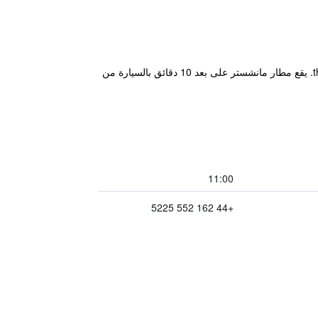
يقع The Stanneylands ذو الـ 4 نجوم في ريف شيشاير، ويضم مكانين لتناول الطعام وthe Tap & Pantry وthe Grill Room. يقع مطار مانشستر على بعد 10 دقائق بالسيارة من
11:00
+44 162 552 5225