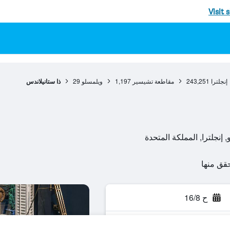
Visit 
إنجلترا
243,251
مقاطعة تشيسير
1,197
ويلمسلو
29
ذا ستانيلاندس
ح 16/8