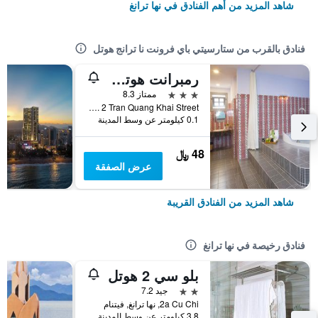
شاهد المزيد من أهم الفنادق في نها ترانغ
فنادق بالقرب من ستارسيتي باي فرونت نا ترانج هوتل
رمبرانت هوتل نها ترانج
3 نجوم
ممتاز 8.3
No. 2 Tran Quang Khai Street, نها ترانغ, فيتنام
0.1 كيلومتر عن وسط المدينة
48 ﷼
عرض الصفقة
شاهد المزيد من الفنادق القريبة
فنادق رخيصة في نها ترانغ
بلو سي 2 هوتل
2 نجمتين
جيد 7.2
2a Cu Chi, نها ترانغ, فيتنام
3.8 كيلومتر عن وسط المدينة