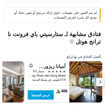
لم يتم العثور على تقييمات. حاول إزالة مرشح أو تغيير بحثك أو
مسح كل شيء لعرض التقييمات.
فنادق مشابهة لـ ستارسيتي باي فرونت نا
ترانج هوتل
أفضل الفنادق في نها ترانغ
أميانا ريزورت نها ترانج
5 نجوم
ممتاز 9.3
Nha Trang Bay, Pham Van Dong Street, نها ترانغ, فيتنام
0.0 كيلومتر عن وسط المدينة
466 ﷼
عرض الصفقة