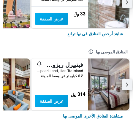
33 ﷼
عرض الصفقة
شاهد أرخص الفنادق في نها ترانغ
الفنادق الموصى بها
فينبيرل ريزورت نها ترانج
Vinpearl Land, Hon Tre Island, نها ترانغ, فيتنام
6.2 كيلومتر عن وسط المدينة
314 ﷼
عرض الصفقة
مشاهدة الفنادق الأخرى الموصى بها