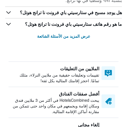
بنسبة 47% وسطياً في نها ترانغ.
هل يوجد مسبح في ستارسيتي باي فرونت نا ترانج هوتل؟
ما هو رقم هاتف ستارسيتي باي فرونت نا ترانج هوتل؟
عرض المزيد من الأسئلة الشائعة
الملايين من التعليقات
تقييمات وتعليقات حقيقية من ملايين النزلاء، مثلك
تمامًا. احجز إقامتك المثالية بكل ثقة!
أفضل صفقات الفنادق
يبحث HotelsCombined في أكثر من 3 ملايين فندق
ومكان إقامة ويجمعهم في مكان واحد حتى تتمكن من
مقارنة أماكن الإقامة المثالية.
إلغاء مجاني