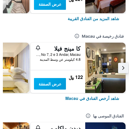
عرض الصفقة
شاهد المزيد من الفنادق القريبة
فنادق رخيصة في Macau
كا مينج فيلا
Rua Madeira, Edf, Kam Hou, No 7, 2 e 3 Andar, Macau
4.8 كيلومتر عن وسط المدينة
122 ﷼
عرض الصفقة
شاهد أرخص الفنادق في Macau
الفنادق الموصى بها
دبدن ماكاو - ستوديو سيتي