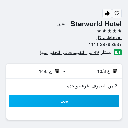
Starworld Hotel
فندق
5 نجوم
Macau، ماكاو
+853 2878 1111
ممتاز
49 من التقييمات تم التحقق منها
8.1
خ 13/8
-
ج 14/8
2 من الضيوف، غرفة واحدة
بحث