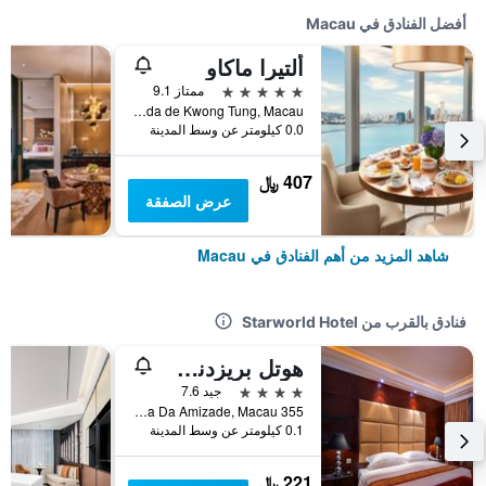
أفضل الفنادق في Macau
ألتيرا ماكاو
5 نجوم
ممتاز 9.1
Avenida de Kwong Tung, Macau
0.0 كيلومتر عن وسط المدينة
407 ﷼
عرض الصفقة
شاهد المزيد من أهم الفنادق في Macau
فنادق بالقرب من Starworld Hotel
هوتل بريزدنت ماكاو
4 نجوم
جيد 7.6
355 Avenida Da Amizade, Macau
0.1 كيلومتر عن وسط المدينة
221 ﷼