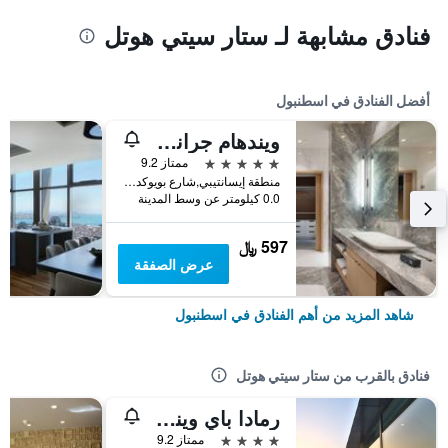
فنادق مشابهة لـ ستار سيتي هوتل
أفضل الفنادق في اسطنبول
ويندهام جراند إسطنبول ليفينت
5 نجوم
ممتاز 9.2
منطقة إيسانتيبي,شارع بويوكديري 177-183 شيشلي, اسطنبول, تركيا
0.0 كيلومتر عن وسط المدينة
597 ﷼
عرض الصفقة
شاهد المزيد من أهم الفنادق في اسطنبول
فنادق بالقرب من ستار سيتي هوتل
رمادا باي ويندهام إسطنبول أولد سيتي
4 نجوم
ممتاز 9.2