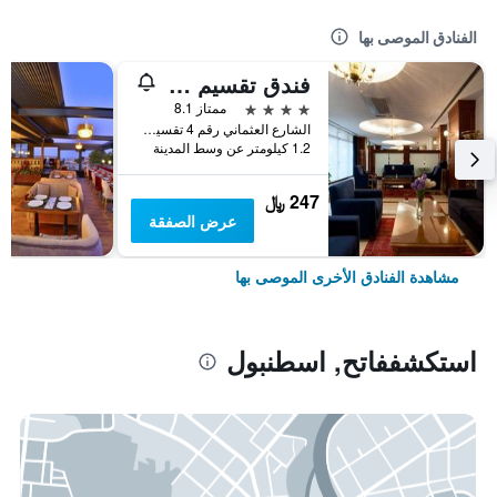
الفنادق الموصى بها
فندق تقسيم متروبارك
4 نجوم
ممتاز 8.1
الشارع العثماني رقم 4 تقسيم, اسطنبول, تركيا
1.2 كيلومتر عن وسط المدينة
247 ﷼
عرض الصفقة
مشاهدة الفنادق الأخرى الموصى بها
استكشففاتح, اسطنبول