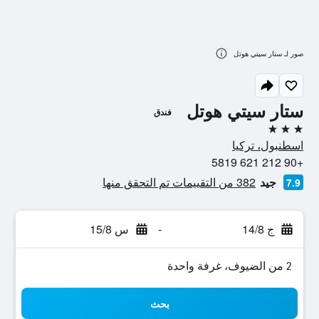
صور لـ ستار سيتي هوتل
ستار سيتي هوتل
فندق
3 نجوم
اسطنبول، تركيا
+90 212 621 5819
جيد
382 من التقييمات تم التحقق منها
7.9
ج 14/8
-
س 15/8
2 من الضيوف، غرفة واحدة
بحث