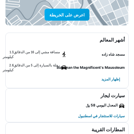
اعرض على الخريطة
أشهر المعالم
مسافة مشي إلى 16 من الدقائق
1.3
مسجد شاه زاده
كيلومتر
رحلة بالسيارة إلى 5 من الدقائق
2.6
Suleiman the Magnificent's Mausoleum
كيلومتر
إظهار المزيد
سيارت ايجار
المعدل اليومي 58 ﷼
سيارات للاستئجار في اسطنبول
المطارات القريبة