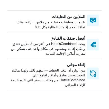
الملايين من التعليقات
تقييمات وتعليقات حقيقية من ملايين النزلاء، مثلك
تمامًا. احجز إقامتك المثالية بكل ثقة!
أفضل صفقات الفنادق
يبحث HotelsCombined في أكثر من 3 ملايين فندق
ومكان إقامة ويجمعهم في مكان واحد حتى تتمكن من
مقارنة أماكن الإقامة المثالية.
إلغاء مجاني
من الوارد أن تتغير الخطط — نتفهم ذلك. ولهذا يمكنك
البحث وحجز فنادق وأماكن إقامة على
HotelsCombined من وكالات السفر التي تقدم خدمة
الإلغاء المجاني