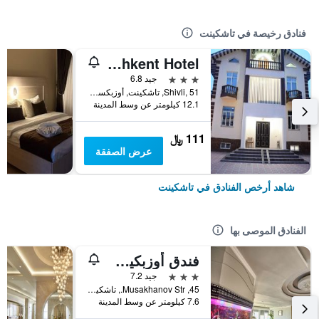
فنادق رخيصة في تاشكينت
Pearl Tashkent Hotel
3 نجوم
جيد 6.8
Shivli, 51, تاشكينت, أوزبكستان
12.1 كيلومتر عن وسط المدينة
111 ﷼
عرض الصفقة
شاهد أرخص الفنادق في تاشكينت
الفنادق الموصى بها
فندق أوزبكيستان
3 نجوم
جيد 7.2
45, Musakhanov Str., تاشكينت, أوزبكستان
7.6 كيلومتر عن وسط المدينة