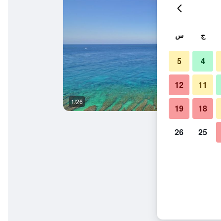
ج
س
5
4
12
11
1/26
غرفة معيشة
19
18
26
25