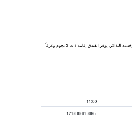
يوفر Star Sea Bed and Breakfast المريح والذي يقع في مدينة ليوشيو خدمة واي فاي مجاناً بالإضافة إلى تأجير دراجات وخدمة التذاكر. يوفر الفندق إقامة ذات 3 نجوم وغرفاً
11:00
+886 8861 1718