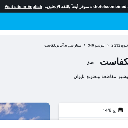
ar.hotelscombined
متوفر أيضاً باللغة الإنجليزية.
Visit site in English
تونغ
2,232
ليوشيو
346
ستار سي بد آند بريكفاست
يكفاست
فندق
ج 14/8