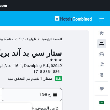
.com
رحلات طيران
الصفحة الرئيسية
تايوان
18,121
مقاطعة بينغ
فنادق
ستار سي بد آند بر
سيارات
3 نجوم
حزم العروض
No. 116-1, Duzaiping Rd., 92942, ليوشيو, مقاطعة بينغتونغ, تايوان
+886 8861 1718
استكشاف
ممتاز
1 تقييم تم التحقق منه
8.8
رحلات
خ 13/8
-
العَرَبِيَّة
2 من الضيوف، غرفة واحدة