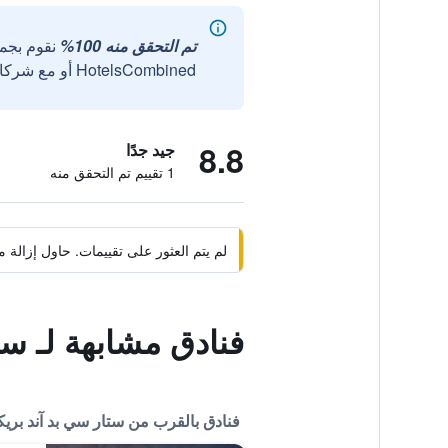
تم التحقق منه 100%
نقوم بجم
HotelsCombined أو مع شركائنا الخارجيين الموثوقين.
8.8
جيد جدًا
1 تقييم تم التحقق منه
لم يتم العثور على تقييمات. حاول إزال
فنادق مشابهة لـ س
فنادق بالقرب من ستار سي بد آند بر