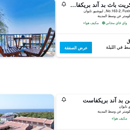
سيكريت باث بد آند بريكفاست
No.163-2,., ليوشيو, تايوان
واي فاي مجاني
مكيف هواء
ط في الليلة
عرض الصفقة
 بد آند بريكفاست
 تايوان
مكيف هواء