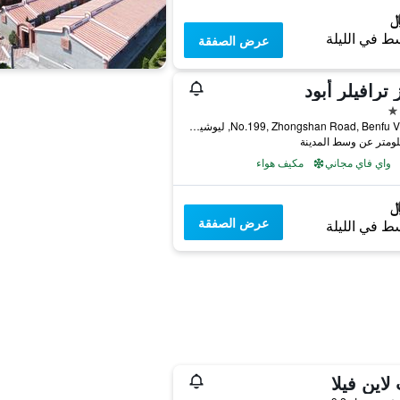
ط في الليلة
عرض الصفقة
ترافيلر أبود
No.199, Zhongshan Road, Benfu Village, ليوشيو, تايوان
واي فاي مجاني
مكيف هواء
عرض الصفقة
ط في الليلة
لاين فيلا