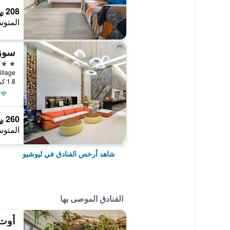
208 ﷼
المتوس
سوز 
3 نجوم
1.8 كيلومتر عن وسط المدينة
260 ﷼
المتوس
شاهد أرخص الفنادق في ليوشيو
الفنادق الموصى بها
أوت 