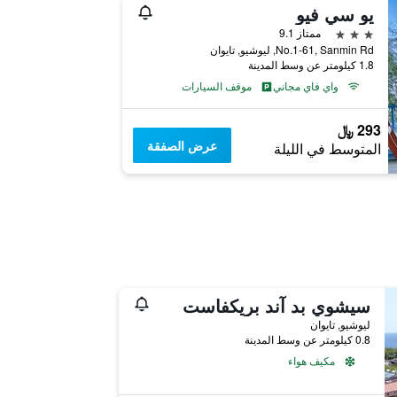
يو سي فيو
3 نجوم
ممتاز 9.1
No.1-61, Sanmin Rd, ليوشيو, تايوان
1.8 كيلومتر عن وسط المدينة
واي فاي مجاني
موقف السيارات
293 ﷼
عرض الصفقة
المتوسط في الليلة
سيشوي بد آند بريكفاست
ليوشيو, تايوان
0.8 كيلومتر عن وسط المدينة
مكيف هواء