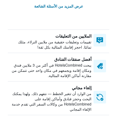
عرض المزيد من الأسئلة الشائعة
الملايين من التعليقات
تقييمات وتعليقات حقيقية من ملايين النزلاء، مثلك
تمامًا. احجز إقامتك المثالية بكل ثقة!
أفضل صفقات الفنادق
يبحث HotelsCombined في أكثر من 3 ملايين فندق
ومكان إقامة ويجمعهم في مكان واحد حتى تتمكن من
مقارنة أماكن الإقامة المثالية.
إلغاء مجاني
من الوارد أن تتغير الخطط — نتفهم ذلك. ولهذا يمكنك
البحث وحجز فنادق وأماكن إقامة على
HotelsCombined من وكالات السفر التي تقدم خدمة
الإلغاء المجاني