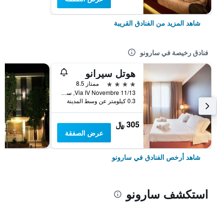
شاهد المزيد من الفنادق القريبة
فنادق رخيصة في سارونو
هوتل سيرانو
4 نجوم
ممتاز 8.5
Via IV Novembre 11/13, سارونو, مقاطعة فاريزي, إيطاليا
0.3 كيلومتر عن وسط المدينة
305 ﷼
عرض الصفقة
شاهد أرخص الفنادق في سارونو
استكشف سارونو