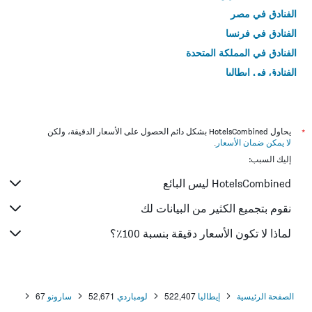
الفنادق في مصر
الفنادق في فرنسا
الفنادق في المملكة المتحدة
الفنادق في إيطاليا
الفنادق في تايلاند
*
يحاول HotelsCombined بشكل دائم الحصول على الأسعار الدقيقة، ولكن
لا يمكن ضمان الأسعار
.
إليك السبب:
HotelsCombined ليس البائع
نقوم بتجميع الكثير من البيانات لك
لماذا لا تكون الأسعار دقيقة بنسبة 100٪؟
الصفحة الرئيسية
إيطاليا
522,407
لومباردي
52,671
سارونو
67