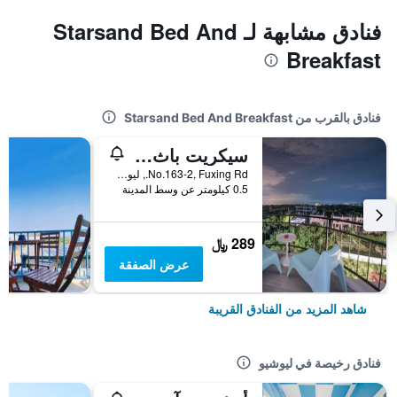
فنادق مشابهة لـ Starsand Bed And
Breakfast
فنادق بالقرب من Starsand Bed And Breakfast
سيكريت باث بد آند بريكفاست
No.163-2, Fuxing Rd., ليوشيو, تايوان
0.5 كيلومتر عن وسط المدينة
289 ﷼
عرض الصفقة
شاهد المزيد من الفنادق القريبة
فنادق رخيصة في ليوشيو