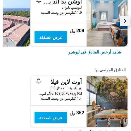
أوشن بد آند بريكفاست
ليوشيو, تايوان
1.9 كيلومتر عن وسط المدينة
208 ﷼
عرض الصفقة
شاهد أرخص الفنادق في ليوشيو
الفنادق الموصى بها
أوت لاين فيلا
3 نجوم
ممتاز 9.2
No.163-5, Fuxing Rd., ليوشيو, تايوان
1.4 كيلومتر عن وسط المدينة
352 ﷼
عرض الصفقة