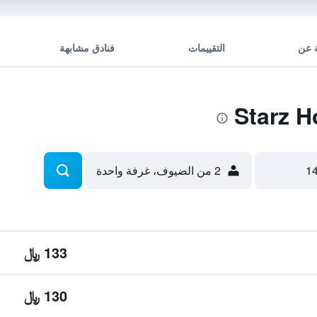
 عن
التقييمات
فنادق مشابهة
2 من الضيوف، غرفة واحدة
133 ﷼
130 ﷼