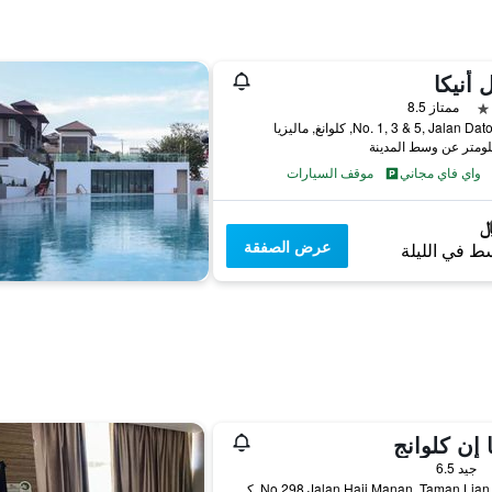
 أنيكا
ممتاز 8.5
No. 1, 3 & 5, Jalan , كلوانغ, ماليزيا
واي فاي مجاني
موقف السيارات
عرض الصفقة
ط في الليلة
ا إن كلوانج
جيد 6.5
No 298 Jalan Haji Manan, Taman Lian Seng, كلوانغ, ماليزيا