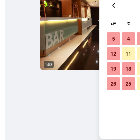
ج
س
5
4
12
11
1/53
ردهة
19
18
26
25