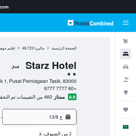
.com
رحلات طيران
الصفحة الرئيسية
ماليزيا
48,723
إقليم جوهو
فنادق
Starz Hotel
سيارات
فندق
2 نجمتين
حزم العروض
31,32,33 Jalan Tasik 1, Pusat Perniagaan Tasik, 83000
+60 7777 9777
استكشاف
ممتاز
460 من التقييمات تم التحقق منها
8.9
رحلات
خ 13/8
-
العَرَبِيَّة
2 من الضيوف، غرفة واحدة