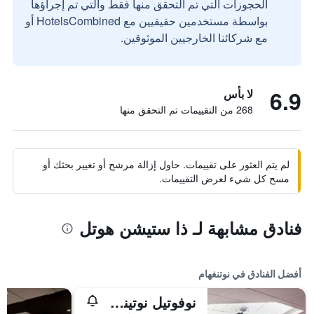
الحجوزات التي تم التحقق منها فقط والتي تم إجراؤها
بواسطة مستخدمين حقيقيين مع HotelsCombined أو
مع شركائنا الخارجيين الموثوقين.
6.9
لا بأس
268 من التقييمات تم التحقق منها
لم يتم العثور على تقييمات. حاول إزالة مرشح أو تغيير بحثك أو
مسح كل شيء لعرض التقييمات.
فنادق مشابهة لـ ذا ستيشن هوتل
أفضل الفنادق في نوتنغهام
نوفوتيل نوتينجهام ديربي