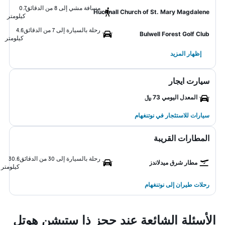
مسافة مشي إلى 8 من الدقائق
0.7
Hucknall Church of St. Mary Magdalene
كيلومتر
رحلة بالسيارة إلى 7 من الدقائق
4.6
Bulwell Forest Golf Club
كيلومتر
إظهار المزيد
سيارت ايجار
المعدل اليومي 73 ﷼
سيارات للاستئجار في نوتنغهام
المطارات القريبة
رحلة بالسيارة إلى 30 من الدقائق
30.6
مطار شرق ميدلاندز
كيلومتر
رحلات طيران إلى نوتنغهام
الأسئلة الشائعة عند حجز ذا ستيشن هوتل