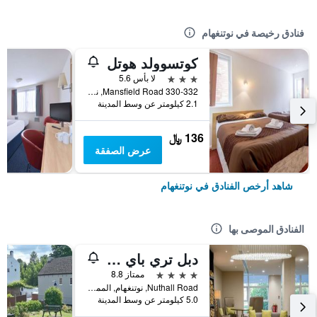
فنادق رخيصة في نوتنغهام
كوتسوولد هوتل
3 نجوم
لا بأس 5.6
330-332 Mansfield Road, نوتنغهام, المملكة المتحدة
2.1 كيلومتر عن وسط المدينة
136 ﷼
عرض الصفقة
شاهد أرخص الفنادق في نوتنغهام
الفنادق الموصى بها
دبل تري باي هيلتون نوتينغهام - جايتواي
4 نجوم
ممتاز 8.8
Nuthall Road, نوتنغهام, المملكة المتحدة
5.0 كيلومتر عن وسط المدينة