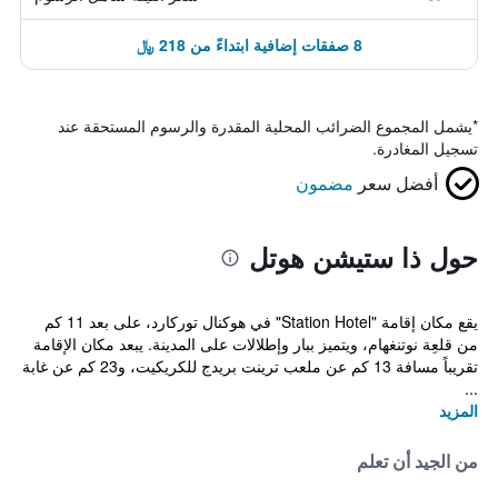
8 صفقات إضافية ابتداءً من 218 ﷼
*
يشمل المجموع الضرائب المحلية المقدرة والرسوم المستحقة عند
تسجيل المغادرة.
أفضل سعر
مضمون
حول ذا ستيشن هوتل
يقع مكان إقامة "Station Hotel" في هوكنال توركارد، على بعد 11 كم
من قلعِة نوتنغهام، ويتميز ببار وإطلالات على المدينة. يبعد مكان الإقامة
تقريباً مسافة 13 كم عن ملعب ترينت بريدج للكريكيت، و23 كم عن غابة
...
المزيد
من الجيد أن تعلم