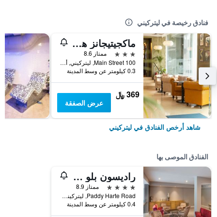
فنادق رخيصة في ليتركيني
ماكجيتيجانز هوتل ليتيركيني
3 نجوم
ممتاز 8.6
100 Main Street, ليتركيني, أيرلندا
0.3 كيلومتر عن وسط المدينة
369 ﷼
عرض الصفقة
شاهد أرخص الفنادق في ليتركيني
الفنادق الموصى بها
راديسون بلو هوتل، ليتيركيني
4 نجوم
ممتاز 8.9
Paddy Harte Road, ليتركيني, أيرلندا
0.4 كيلومتر عن وسط المدينة