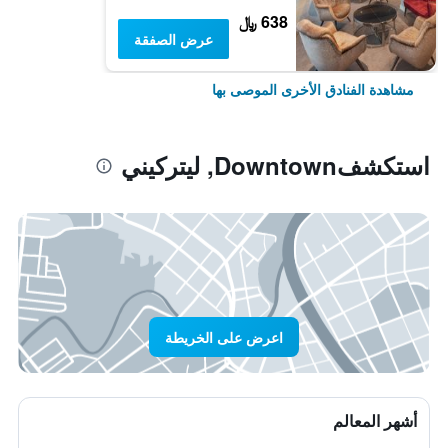
638 ﷼
عرض الصفقة
مشاهدة الفنادق الأخرى الموصى بها
استكشفDowntown, ليتركيني
اعرض على الخريطة
أشهر المعالم