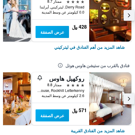
4 نجوم
ممتاز 8.7
Derry Road, ليتركيني, أيرلندا
0.0 كيلومتر عن وسط المدينة
428 ﷼
عرض الصفقة
شاهد المزيد من أهم الفنادق في ليتركيني
فنادق بالقرب من ستيشن هاوس هوتل
روكهيل هاوس
4 نجوم
ممتاز 8.8
F92R523 Rockhill House, Rockhill Letterkenny, ليتركيني, أيرلندا
2.6 كيلومتر عن وسط المدينة
571 ﷼
عرض الصفقة
شاهد المزيد من الفنادق القريبة