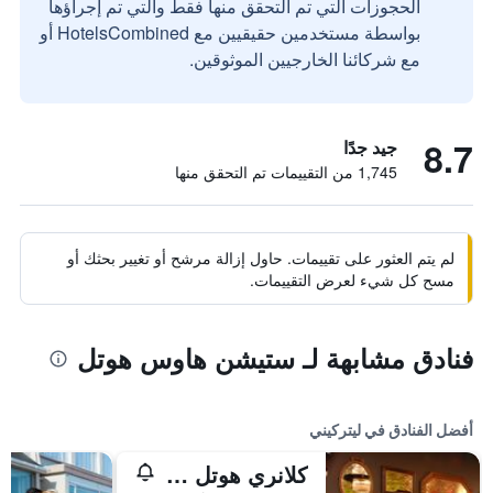
الحجوزات التي تم التحقق منها فقط والتي تم إجراؤها
بواسطة مستخدمين حقيقيين مع HotelsCombined أو
مع شركائنا الخارجيين الموثوقين.
8.7
جيد جدًا
1,745 من التقييمات تم التحقق منها
لم يتم العثور على تقييمات. حاول إزالة مرشح أو تغيير بحثك أو
مسح كل شيء لعرض التقييمات.
فنادق مشابهة لـ ستيشن هاوس هوتل
أفضل الفنادق في ليتركيني
كلانري هوتل آند ليجر سنتر