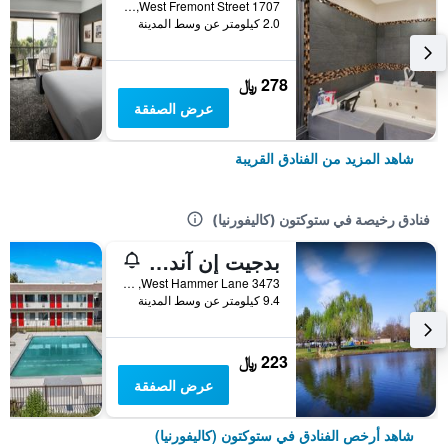
1707 West Fremont Street, ستوكتون (كاليفورنيا), CA, الولايات المتحدة الأميريكية
2.0 كيلومتر عن وسط المدينة
278 ﷼
عرض الصفقة
شاهد المزيد من الفنادق القريبة
فنادق رخيصة في ستوكتون (كاليفورنيا)
بدجيت إن آند سويتس
3473 West Hammer Lane, ستوكتون (كاليفورنيا), CA, الولايات المتحدة الأميريكية
9.4 كيلومتر عن وسط المدينة
223 ﷼
عرض الصفقة
شاهد أرخص الفنادق في ستوكتون (كاليفورنيا)