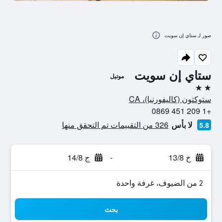
صور لـ ستاي إن سويت
ستاي إن سويت
موتيل
2 نجمتين
ستوكتون (كاليفورنيا)، CA
+1 209 451 0869
لا بأس
326 من التقييمات تم التحقق منها
5.8
خ 13/8
-
ج 14/8
2 من الضيوف، غرفة واحدة
بحث