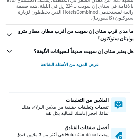
بنسبة 35% عن معدل السعر في المنطقة. يمكنك الاستمتاع عادة
بالاقامة في ستاي إن سويت بـ 224 ﷼ في الليلة. هذه صفقة
رائعة لمستخدمي HotelsCombined الذين يخططون لزيارة
ستوكتون (كاليفورنيا).
ما مدى قرب ستاي إن سويت من أقرب مطار، مطار مترو
بوليتان ستوكتون؟
هل يعتبر ستاي إن سويت صديقاً للحيوانات الأليفة؟
عرض المزيد من الأسئلة الشائعة
الملايين من التعليقات
تقييمات وتعليقات حقيقية من ملايين النزلاء، مثلك
تمامًا. احجز إقامتك المثالية بكل ثقة!
أفضل صفقات الفنادق
يبحث HotelsCombined في أكثر من 3 ملايين فندق