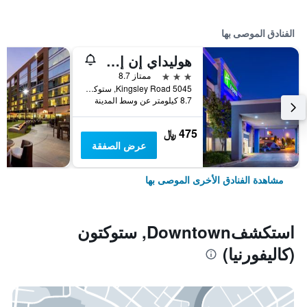
الفنادق الموصى بها
هوليداي إن إكسبرس ستوكتون سوث إيست بٓي آيتش جي
3 نجوم
ممتاز 8.7
5045 Kingsley Road, ستوكتون (كاليفورنيا), CA, الولايات المتحدة الأميريكية
8.7 كيلومتر عن وسط المدينة
475 ﷼
عرض الصفقة
مشاهدة الفنادق الأخرى الموصى بها
استكشفDowntown, ستوكتون
(كاليفورنيا)