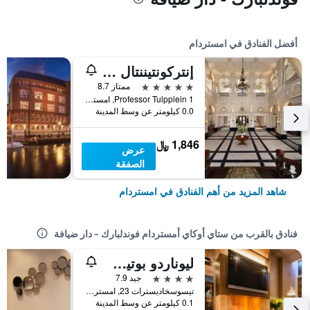
أفضل الفنادق في امستردام
إنتركونتيننتال أمستل أمستردام
5 نجوم
ممتاز 8.7
Professor Tulpplein 1, امستردام, مقاطعة شمال هولندا, هولندا
0.0 كيلومتر عن وسط المدينة
1,846 ﷼
عرض
الصفقة
شاهد المزيد من أهم الفنادق في امستردام
فنادق بالقرب من ستاي أوكاي أمستردام فوندلبارك - دار ضيافة
ليوناردو بوتيك هوتل أمستردام فوندل بارك
4 نجوم
جيد 7.9
تيسوسخاديسترات 23, امستردام, مقاطعة شمال هولندا, هولندا
0.1 كيلومتر عن وسط المدينة