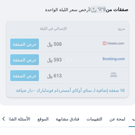
صفقات من
508 ﷼
/
أرخص سعر الليلة الواحدة
مزود
الإجمالي في الليلة
508 ﷼
عرض الصفقة
593 ﷼
عرض الصفقة
613 ﷼
عرض الصفقة
16 صفقة إضافية لـ ستاي أوكاي أمستردام فوندلبارك - دار ضيافة
لمحة عن
التقييمات
فنادق مشابهة
الموقع
الأسئلة الشائعة