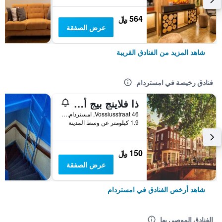
564 ﷼
عرض الصفقة
شاهد المزيد من الفنادق القريبة
فنادق رخيصة في امستردام
ذا فلاينج بيج أبتاون هوستل
Vossiusstraat 46, امستردام, مقاطعة شمال هولندا, هولندا
1.9 كيلومتر عن وسط المدينة
150 ﷼
عرض الصفقة
شاهد أرخص الفنادق في امستردام
الفنادق الموصى بها