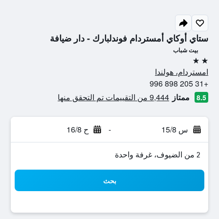
ستاي أوكاي أمستردام فوندلبارك - دار ضيافة
بيت شباب
2 نجمتين
امستردام، هولندا
+31 205 898 996
ممتاز
9,444 من التقييمات تم التحقق منها
8.5
س 15/8
-
ح 16/8
2 من الضيوف، غرفة واحدة
بحث