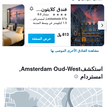
فندق كلايتون أمستردام أمريكان
4 نجوم
ممتاز 8.6
Leidsekade 97a, امستردام, مقاطعة شمال هولندا, هولندا
1.5 كيلومتر عن وسط المدينة
813 ﷼
عرض الصفقة
مشاهدة الفنادق الأخرى الموصى بها
استكشفAmsterdam Oud-West,
امستردام