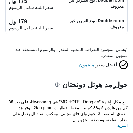
175 ﷼
Double room، نوع السرير غير
معروف
سعر الليلة شامل الرسوم
179 ﷼
Double room، نوع السرير غير
معروف
سعر الليلة شامل الرسوم
*
يشمل المجموع الضرائب المحلية المقدرة والرسوم المستحقة عند
تسجيل المغادرة.
أفضل سعر
مضمون
حول ٕمد هوتل دونجتان
يقع مكان إقامة "MD HOTEL Dongtan" في Hwaseong، على بعد 35
كم من غاردن 5 و36 كم من محطة قطارات Gangnam. يوفر هذا
الفندق المصنف 3 نجوم واي فاي مجاني، ومكتب استقبال يعمل على
مدار الساعة، ومنطقة لتخزين ال...
المزيد