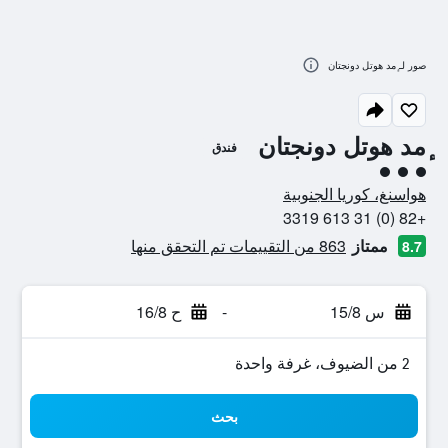
صور لـ ٕمد هوتل دونجتان
ٕمد هوتل دونجتان
فندق
تقييم فئة 3
هواسنغ، كوريا الجنوبية
+82 (0) 31 613 3319
ممتاز
863 من التقييمات تم التحقق منها
8.7
س 15/8
-
ح 16/8
2 من الضيوف، غرفة واحدة
بحث