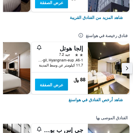
عرض الصفقة
شاهد المزيد من الفنادق القريبة
فنادق رخيصة في هواسنغ
إلجا هوتل
2 نجمتين
جيد 7.2
46-1, Pyeong 6-gil, Hyangnam-eup, هواسنغ, كوريا الجنوبية
11.7 كيلومتر عن وسط المدينة
88 ﷼
عرض الصفقة
شاهد أرخص الفنادق في هواسنغ
الفنادق الموصى بها
جي إس ب بوتيك هوتل دونجتان