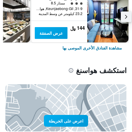
تقييم فئة 3
ممتاز 8.5
31-9, Keunjaebong-Gil, هواسنغ, كوريا الجنوبية
23.2 كيلومتر عن وسط المدينة
144 ﷼
عرض الصفقة
مشاهدة الفنادق الأخرى الموصى بها
استكشف هواسنغ
اعرض على الخريطة