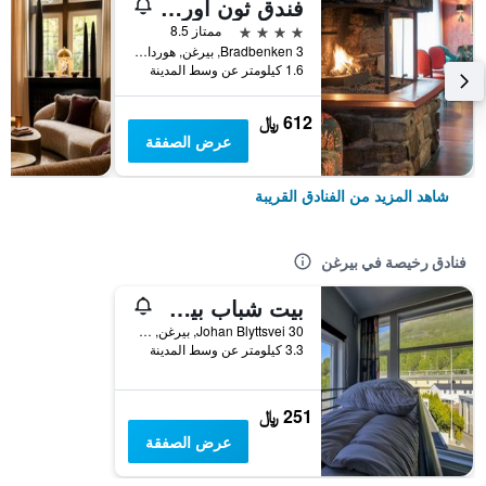
فندق ثون أوريون
4 نجوم
ممتاز 8.5
Bradbenken 3, بيرغن, هوردالاند, النرويج
1.6 كيلومتر عن وسط المدينة
612 ﷼
عرض الصفقة
شاهد المزيد من الفنادق القريبة
فنادق رخيصة في بيرغن
بيت شباب بيرغن مونتانا
Johan Blyttsvei 30, بيرغن, هوردالاند, النرويج
3.3 كيلومتر عن وسط المدينة
251 ﷼
عرض الصفقة