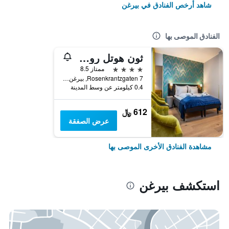
شاهد أرخص الفنادق في بيرغن
الفنادق الموصى بها
ثون هوتل روزينكرانتز
4 نجوم
ممتاز 8.5
Rosenkrantzgaten 7, بيرغن, هوردالاند, النرويج
0.4 كيلومتر عن وسط المدينة
612 ﷼
عرض الصفقة
مشاهدة الفنادق الأخرى الموصى بها
استكشف بيرغن