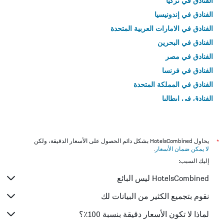
الفنادق في تركيا
الفنادق في إندونيسيا
الفنادق في الامارات العربية المتحدة
الفنادق في البحرين
الفنادق في مصر
الفنادق في فرنسا
الفنادق في المملكة المتحدة
الفنادق في إيطاليا
الفنادق في تايلاند
*
يحاول HotelsCombined بشكل دائم الحصول على الأسعار الدقيقة، ولكن
لا يمكن ضمان الأسعار
.
إليك السبب:
HotelsCombined ليس البائع
نقوم بتجميع الكثير من البيانات لك
لماذا لا تكون الأسعار دقيقة بنسبة 100٪؟