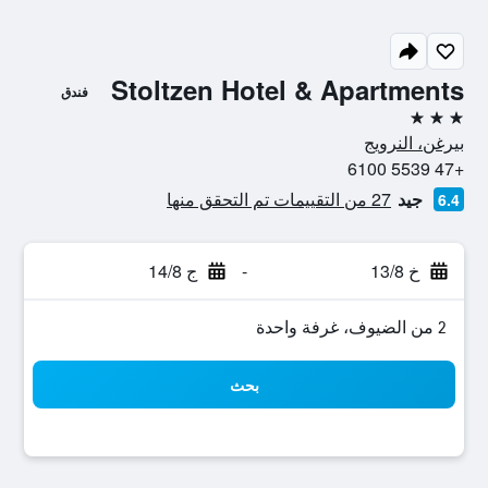
Stoltzen Hotel & Apartments
فندق
3 نجوم
بيرغن، النرويج
+47 5539 6100
جيد
27 من التقييمات تم التحقق منها
6.4
خ 13/8
-
ج 14/8
2 من الضيوف، غرفة واحدة
بحث