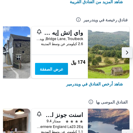
شاهد المزيد من الفنادق القريبة
فنادق رخيصة في ويندرمير
واي إتش إيه ويندرمير
Bridge Lane, Troutbeck, ويندرمير, المملكة المتحدة
2.6 كيلومتر عن وسط المدينة
174 ﷼
عرض الصفقة
شاهد أرخص الفنادق في ويندرمير
الفنادق الموصى بها
اسنت جونز لودج (اينكل أوفاف سيت هيلث كلوب)
4 نجوم
ممتاز 9.4
Lake Road Windermere England La23 2Eq, ويندرمير, المملكة المتحدة
1.1 كيلومتر عن وسط المدينة