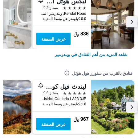
ليكس هوتل آند سبا
5 نجوم
ممتاز 9.2
Kendal Road, ويندرمير, المملكة المتحدة
0.0 كيلومتر عن وسط المدينة
836 ﷼
عرض الصفقة
شاهد المزيد من أهم الفنادق في ويندرمير
فنادق بالقرب من ستورز هول هوتل
ليندث فيل كونتري هاوس
5 نجوم
ممتاز 9.0
Lyth Valley Road, Windermere, The Lake District, Cumbria LA23 3JP, ويندرمير, المملكة المتحدة
1.6 كيلومتر عن وسط المدينة
967 ﷼
عرض الصفقة