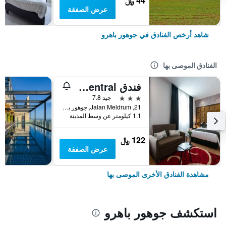
44 ﷼
عرض الصفقة
شاهد أرخص الفنادق في جوهور باهرو
الفنادق الموصى بها
فندق Belllo JB Central
3 نجوم
جيد 7.8
21, Jalan Meldrum, جوهور باهرو, ماليزيا
1.1 كيلومتر عن وسط المدينة
122 ﷼
عرض الصفقة
مشاهدة الفنادق الأخرى الموصى بها
استكشف جوهور باهرو