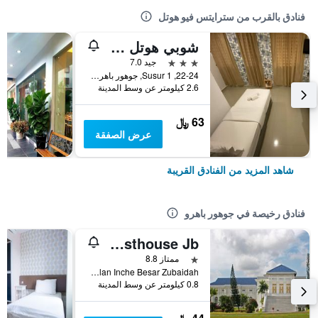
فنادق بالقرب من سترايتس فيو هوتل
شوبي هوتل جوهور باهرو ني ري يسيك اي بي
3 نجوم
جيد 7.0
22-24, Susur 1, جوهور باهرو, ماليزيا
2.6 كيلومتر عن وسط المدينة
63 ﷼
عرض الصفقة
شاهد المزيد من الفنادق القريبة
فنادق رخيصة في جوهور باهرو
Memory Guesthouse Jb
نجمة واحدة
ممتاز 8.8
2H Jalan Inche Besar Zubaidah, جوهور باهرو, ماليزيا
0.8 كيلومتر عن وسط المدينة