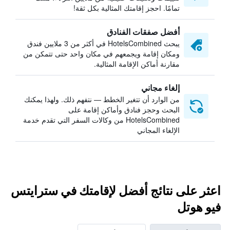
تمامًا. احجز إقامتك المثالية بكل ثقة!
أفضل صفقات الفنادق
يبحث HotelsCombined في أكثر من 3 ملايين فندق
ومكان إقامة ويجمعهم في مكان واحد حتى تتمكن من
مقارنة أماكن الإقامة المثالية.
إلغاء مجاني
من الوارد أن تتغير الخطط — نتفهم ذلك. ولهذا يمكنك
البحث وحجز فنادق وأماكن إقامة على
HotelsCombined من وكالات السفر التي تقدم خدمة
الإلغاء المجاني
اعثر على نتائج أفضل لإقامتك في سترايتس
فيو هوتل