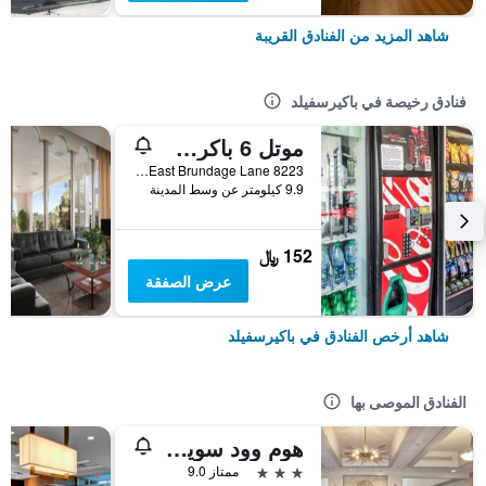
شاهد المزيد من الفنادق القريبة
فنادق رخيصة في باكيرسفيلد
موتل 6 باكرسفيلد، كاليفورنيا - إيست
8223 East Brundage Lane, باكيرسفيلد, CA, الولايات المتحدة الأميريكية
9.9 كيلومتر عن وسط المدينة
152 ﷼
عرض الصفقة
شاهد أرخص الفنادق في باكيرسفيلد
الفنادق الموصى بها
هوم وود سويتس باي هيلتون بيكرزفيلد
3 نجوم
ممتاز 9.0