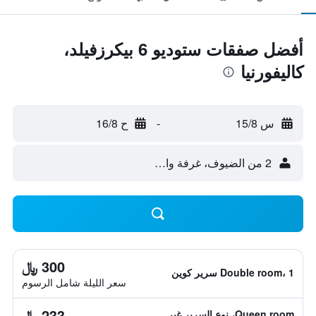
أفضل صفقات ستوديو 6 بيكرزفيلد،
كاليفورنيا
س 15/8
-
ح 16/8
2 من الضيوف، غرفة واحدة
300 ﷼
Double room، 1 سرير كوين
سعر الليلة شامل الرسوم
233 ﷼
Queen room، نوع السرير غير