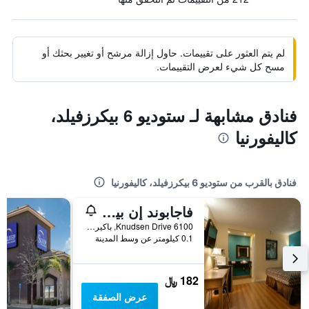
لم يتم العثور على تقييمات. حاول إزالة مرشح أو تغيير بحثك أو
مسح كل شيء لعرض التقييمات.
فنادق مشابهة لـ ستوديو 6 بيكرزفيلد،
كاليفورنيا
فنادق بالقرب من ستوديو 6 بيكرزفيلد، كاليفورنيا
فاجابوند إن بيكرسفيلد نورث
6100 Knudsen Drive, باكيرسفيلد, CA, الولايات المتحدة الأميريكية
0.1 كيلومتر عن وسط المدينة
182 ﷼
عرض الصفقة