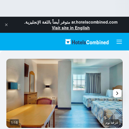
ar.hotelscombined.com
متوفر أيضاً باللغة الإنجليزية.
Visit site in English
غرفة نوم
1/16
غر