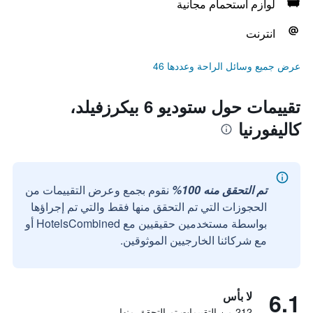
لوازم استحمام مجانية
انترنت
عرض جميع وسائل الراحة وعددها 46
تقييمات حول ستوديو 6 بيكرزفيلد،
كاليفورنيا
تم التحقق منه 100%
نقوم بجمع وعرض التقييمات من
الحجوزات التي تم التحقق منها فقط والتي تم إجراؤها
بواسطة مستخدمين حقيقيين مع HotelsCombined أو
مع شركائنا الخارجيين الموثوقين.
6.1
لا بأس
212 من التقييمات تم التحقق منها