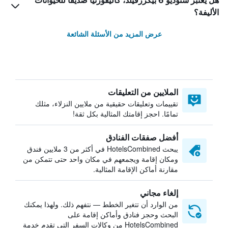
هل يعتبر ستوديو 6 بيكرزفيلد، كاليفورنيا صديقاً للحيوانات
الأليفة؟
عرض المزيد من الأسئلة الشائعة
الملايين من التعليقات
تقييمات وتعليقات حقيقية من ملايين النزلاء، مثلك
تمامًا. احجز إقامتك المثالية بكل ثقة!
أفضل صفقات الفنادق
يبحث HotelsCombined في أكثر من 3 ملايين فندق
ومكان إقامة ويجمعهم في مكان واحد حتى تتمكن من
مقارنة أماكن الإقامة المثالية.
إلغاء مجاني
من الوارد أن تتغير الخطط — نتفهم ذلك. ولهذا يمكنك
البحث وحجز فنادق وأماكن إقامة على
HotelsCombined من وكالات السفر التي تقدم خدمة