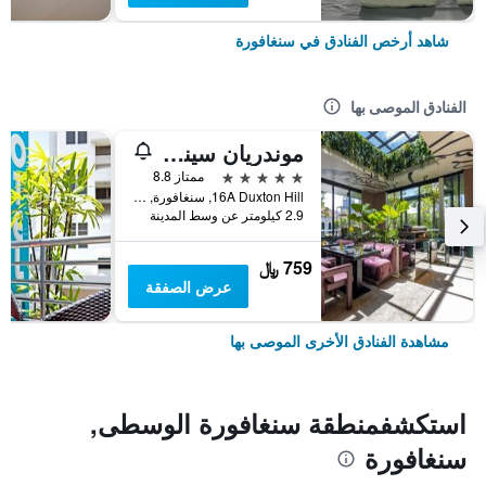
شاهد أرخص الفنادق في سنغافورة
الفنادق الموصى بها
موندريان سينجابور دوكستون
5 نجوم
ممتاز 8.8
16A Duxton Hill, سنغافورة, سنغافورة
2.9 كيلومتر عن وسط المدينة
759 ﷼
عرض الصفقة
مشاهدة الفنادق الأخرى الموصى بها
استكشفمنطقة سنغافورة الوسطى,
سنغافورة