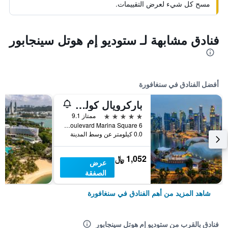
مسح كل شيء لعرض التقييمات.
فنادق مشابهة لـ ستوديو إم هوتل سينجابور
أفضل الفنادق في سنغافورة
باركرويال كوليكشن مارينا باي، سنغافورة
5 نجوم
ممتاز 9.1
6 Raffles Boulevard Marina Square, سنغافورة, سنغافورة
0.0 كيلومتر عن وسط المدينة
1,052 ﷼
عرض
الصفقة
شاهد المزيد من أهم الفنادق في سنغافورة
فنادق بالقرب من ستوديو إم هوتل سينجابور