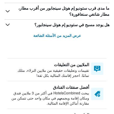
ما مدى قرب ستوديو إم هوتل سينجابور من أقرب مطار،
مطار شانغي سنغافورة؟
هل يوجد مسبح في ستوديو إم هوتل سينجابور؟
عرض المزيد من الأسئلة الشائعة
الملايين من التعليقات
تقييمات وتعليقات حقيقية من ملايين النزلاء، مثلك
تمامًا. احجز إقامتك المثالية بكل ثقة!
أفضل صفقات الفنادق
يبحث HotelsCombined في أكثر من 3 ملايين فندق
ومكان إقامة ويجمعهم في مكان واحد حتى تتمكن من
مقارنة أماكن الإقامة المثالية.