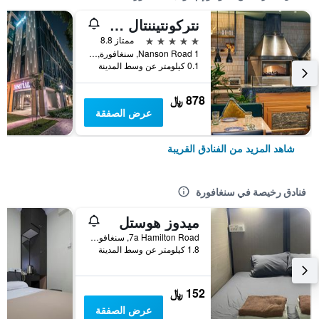
نتركونتيننتال سينجابور روبيرتسون كواي باي آيتش جي
5 نجوم
ممتاز 8.8
1 Nanson Road, سنغافورة, سنغافورة
0.1 كيلومتر عن وسط المدينة
878 ﷼
عرض الصفقة
شاهد المزيد من الفنادق القريبة
فنادق رخيصة في سنغافورة
ميدوز هوستل
7a Hamilton Road, سنغافورة, سنغافورة
1.8 كيلومتر عن وسط المدينة
152 ﷼
عرض الصفقة