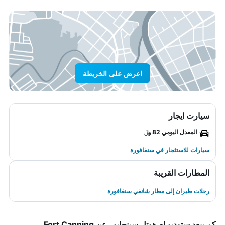
اعرض على الخريطة
سيارت ايجار
المعدل اليومي 82 ﷼
سيارات للاستئجار في سنغافورة
المطارات القريبة
رحلات طيران إلى مطار شانغي سنغافورة
كم يبعد ستوديو إم هوتل سينجابور عن Fort Canning