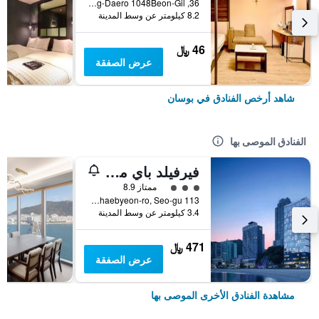
36, Nakdong-Daero 1048Beon-Gil, بوسان, كوريا الجنوبية
8.2 كيلومتر عن وسط المدينة
46 ﷼
عرض الصفقة
شاهد أرخص الفنادق في بوسان
الفنادق الموصى بها
فيرفيلد باي ماريوت بوسان سونجدو بيتش
تقييم فئة 3
ممتاز 8.9
113 Songdohaebyeon-ro, Seo-gu, بوسان, كوريا الجنوبية
3.4 كيلومتر عن وسط المدينة
471 ﷼
عرض الصفقة
مشاهدة الفنادق الأخرى الموصى بها