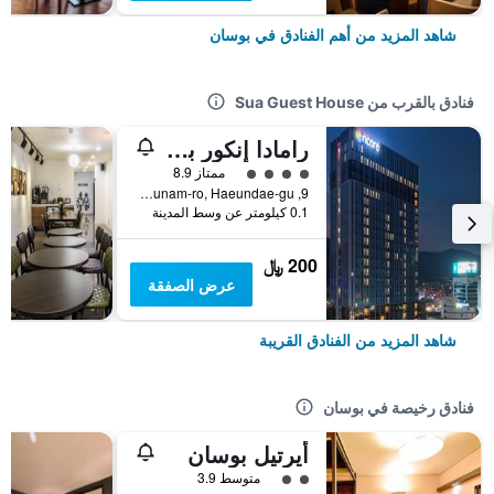
شاهد المزيد من أهم الفنادق في بوسان
فنادق بالقرب من Sua Guest House
رامادا إنكور باي ويندام هايونداي
تقييم فئة 4
ممتاز 8.9
9, Gunam-ro, Haeundae-gu, بوسان, كوريا الجنوبية
0.1 كيلومتر عن وسط المدينة
200 ﷼
عرض الصفقة
شاهد المزيد من الفنادق القريبة
فنادق رخيصة في بوسان
أيرتيل بوسان
تقييم فئة 2
متوسط 3.9