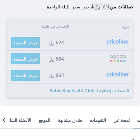
صفقات من
524 ﷼
/
أرخص سعر الليلة الواحدة
مزود
الإجمالي في الليلة
524 ﷼
عرض الصفقة
584 ﷼
عرض الصفقة
664 ﷼
عرض الصفقة
5 صفقات إضافية لـ Subic Bay Yacht Club
لمحة عن
التقييمات
فنادق مشابهة
الموقع
الأسئلة الشائعة