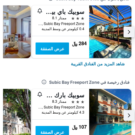
سوبيك باي بينينسولار هوتل
3 نجوم
ممتاز 8.1
Bldg. 489, 490, 491 Canal Road, Subic Bay Freeport Zone, Subic Bay Freeport Zone, الفلبين
0.4 كيلومتر عن وسط المدينة
284 ﷼
عرض الصفقة
شاهد المزيد من الفنادق القريبة
فنادق رخيصة في Subic Bay Freeport Zone
سوبيك بارك هوتل
3 نجوم
ممتاز 8.3
Moonbay Marina Waterfront Road, Subic Bay Freeport Zone, الفلبين
4.3 كيلومتر عن وسط المدينة
107 ﷼
عرض الصفقة