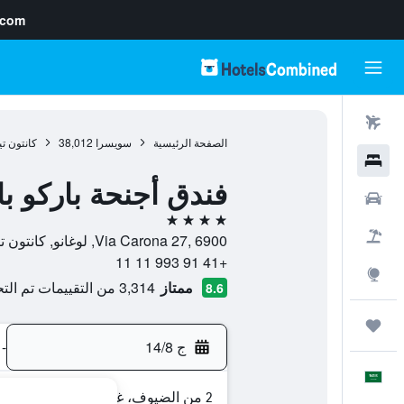
.com
رحلات طيران
الصفحة الرئيسية
سويسرا
38,012
كانتون ت
فنادق
فندق أجنحة باركو با
سيارات
4 نجوم
حزم العروض
Via Carona 27, 6900, لوغانو, كانتون تيسينو, سويسرا
+41 91 993 11 11
استكشاف
ممتاز
3,314 من التقييمات تم التحقق منها
8.6
رحلات
ج 14/8
-
العَرَبِيَّة
2 من الضيوف، غرفة واحدة