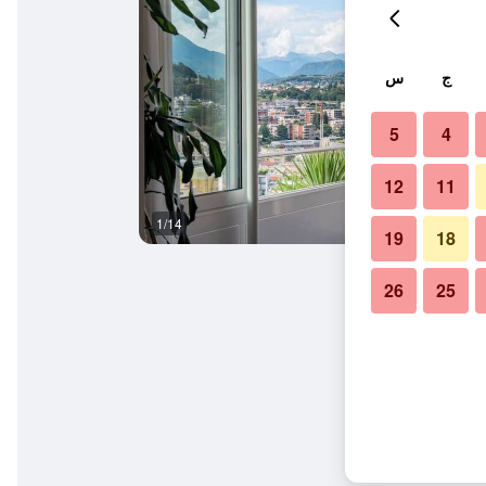
ج
س
5
4
12
11
1/14
مطعم
19
18
26
25