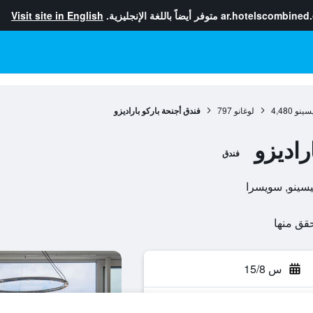
ar.hotelscombined
متوفر أيضاً باللغة الإنجليزية.
Visit site in English
يسينو
4,480
لوغانو
797
فندق أجنحة باركو باراديزو
راديزو
فندق
س 15/8