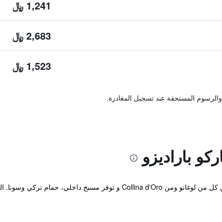
1,241 ﷼
2,683 ﷼
1,523 ﷼
والرسوم المستحقة عند تسجيل المغادرة.
كو باراديزو