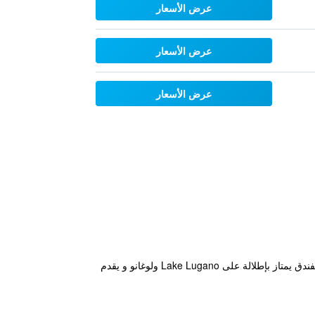
عرض الأسعار
عرض الأسعار
عرض الأسعار
تقع Suitenhotel Parco Paradiso قريباً من كل من لوغانو ومن Collina d'Oro و توفر مسبح داخلي، حمام تركي وسونا. الفندق يمتاز بإطلالة على Lake Lugano ولوغانو و يقدم