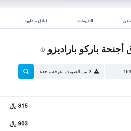
 عن
التقييمات
فنادق مشابهة
جنحة باركو باراديزو
2 من الضيوف، غرفة واحدة
815 ﷼
903 ﷼