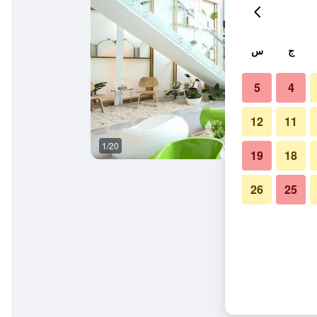
ج
س
5
4
12
11
1/20
آخر
19
18
26
25