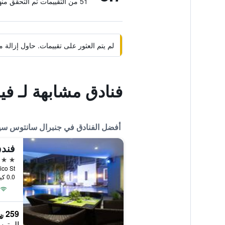
51 من التقييمات تم التحقق منها
لم يتم العثور على تقييمات. حاول إزال
فنادق مشابهة لـ فينيو
أفضل الفنادق في جنبرال سانتوس سي
فندق
4 نجوم
0.0 كيلومتر عن وسط المدينة
259 ﷼
المتوس