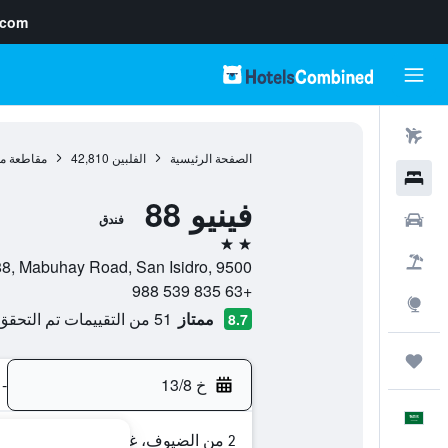
.com
رحلات طيران
الصفحة الرئيسية
الفلبين
42,810
مقاطعة مين
فنادق
فينيو 88
سيارات
فندق
2 نجمتين
حزم العروض
Venue 88, Mabuhay Road, San Isidro, 9500, جنبرال سانتوس سيتي, مقاطعة كوتاباتو 
+63 835 539 988
استكشاف
ممتاز
51 من التقييمات تم التحقق منها
8.7
رحلات
خ 13/8
-
العَرَبِيَّة
2 من الضيوف، غرفة واحدة