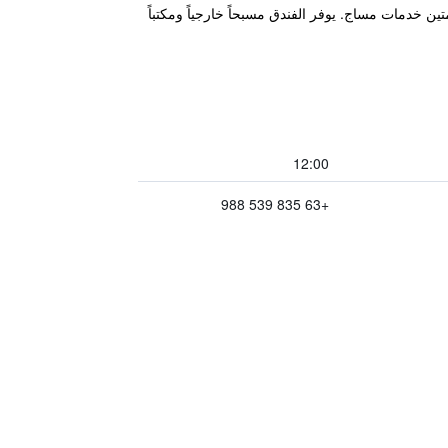
فندق المصنف نجمتين خدمات مساج. يوفر الفندق مسبحاً خارجياً ومكتباً
12:00
+63 835 539 988