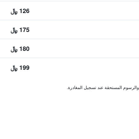
126 ﷼
175 ﷼
180 ﷼
199 ﷼
والرسوم المستحقة عند تسجيل المغادرة.