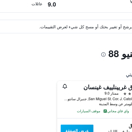
9.0
عائلات
ة مرشح أو تغيير بحثك أو مسح كل شيء لعرض التقييمات.
 88
تي
 غريينلييف غينسان
ممتاز 9.0
San Miguel St. Cor. J. Catolico St, جنبرال سانتوس سيتي, الفلبين
واي فاي مجاني
موقف السيارات
عرض الصفقة
ط في الليلة