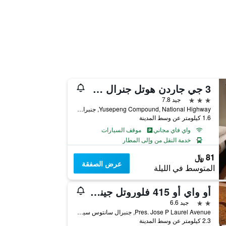
3 جي جاردن هوتل جنرال سانتوس سيتي
3 نجوم
جيد 7.8
Yusepeng Compound, National Highway, جنبرال سانتوس سيتي, الفلبين
1.6 كيلومتر عن وسط المدينة
واي فاي مجاني
موقف السيارات
خدمة النقل من وإلى المطار
81 ﷼
عرض الصفقة
المتوسط في الليلة
أو واي أو 415 فلوروتل جينسان
2 نجمتين
جيد 6.6
Pres. Jose P Laurel Avenue, جنبرال سانتوس سيتي, الفلبين
2.3 كيلومتر عن وسط المدينة