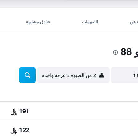
 عن
التقييمات
فنادق مشابهة
8
2 من الضيوف، غرفة واحدة
191 ﷼
122 ﷼