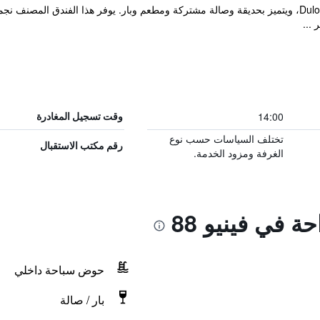
يقع مكان إقامة "Venue 88" في Dulongabong، ويتميز بحديقة وصالة مشتركة ومطعم وبار. يوفر هذا ال
 ...
14:00
وقت تسجيل المغادرة
تختلف السياسات حسب نوع
رقم مكتب الاستقبال
الغرفة ومزود الخدمة.
ة في فينيو 88
حوض سباحة داخلي
بار / صالة