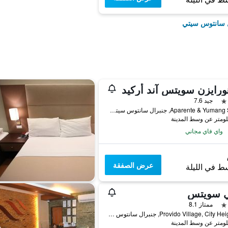
ل سانتوس سيتي
ورايزن سويتس آند أركيد
جيد 7.6
Aparente & Yumang Street, جنبرال سانتوس سيتي, الفلبين
واي فاي مجاني
عرض الصفقة
ط في الليلة
ي سويتس
ممتاز 8.1
9 Provido Village, City Heights, جنبرال سانتوس سيتي, الفلبين