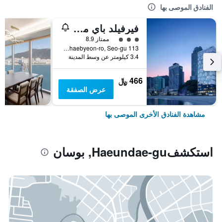
الفنادق الموصى بها
فيرفيلد باي ماريوت بوسان سونجدو بيتش
تقييم فئة 3
ممتاز 8.9
113 Songdohaebyeon-ro, Seo-gu, بوسان, كوريا الجنوبية
3.4 كيلومتر عن وسط المدينة
466 ﷼
عرض الصفقة
مشاهدة الفنادق الأخرى الموصى بها
استكشفHaeundae-gu, بوسان