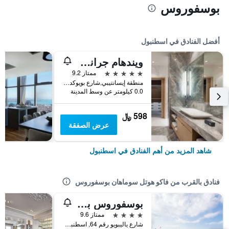
بوسفوروس
أفضل الفنادق في اسطنبول
ويندهام جراند إسطنبول ليفينت
5 نجوم
ممتاز 9.2
منطقة إيسانتيبي,شارع بويوكديري 177-183 شيشلي, اسطنبول, تركيا
0.0 كيلومتر عن وسط المدينة
598 ﷼
عرض الصفقة
شاهد المزيد من أهم الفنادق في اسطنبول
فنادق بالقرب من فاكو هوتل سوماهان بوسفوروس
بوسفوروس بالاس هوتل
4 نجوم
ممتاز 9.6
شارع ياليبويو رقم 64, اسطنبول, تركيا