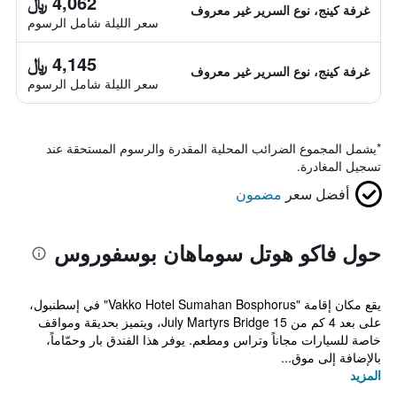
4,062 ﷼
غرفة كينج، نوع السرير غير معروف
سعر الليلة شامل الرسوم
4,145 ﷼
غرفة كينج، نوع السرير غير معروف
سعر الليلة شامل الرسوم
*
يشمل المجموع الضرائب المحلية المقدرة والرسوم المستحقة عند
تسجيل المغادرة.
أفضل سعر
مضمون
حول فاكو هوتل سوماهان بوسفوروس
يقع مكان إقامة "Vakko Hotel Sumahan Bosphorus" في إسطنبول،
على بعد 4 كم من 15 July Martyrs Bridge، ويتميز بحديقة ومواقف
خاصة للسيارات مجاناً وتراس ومطعم. يوفر هذا الفندق بار وحمّاماً،
بالإضافة إلى موق...
المزيد