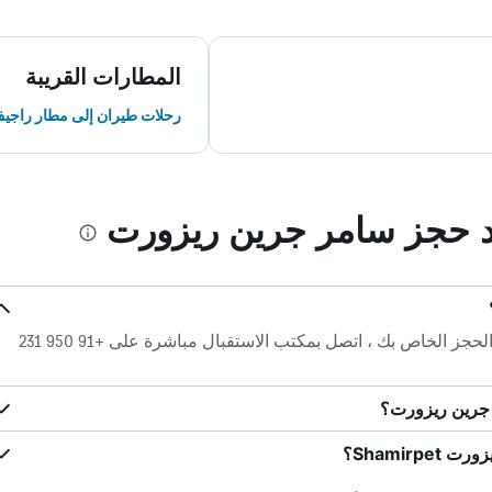
المطارات القريبة
رحلات طيران إلى مطار راجيف
ند حجز سامر جرين ريزورت
لأي أسئلة حول سامر جرين ريزورت والحجز الخاص بك ، اتصل بمكتب الاستقبال مباشرة على +91 950 231
 جرين ريزورت؟
Shamirp؟