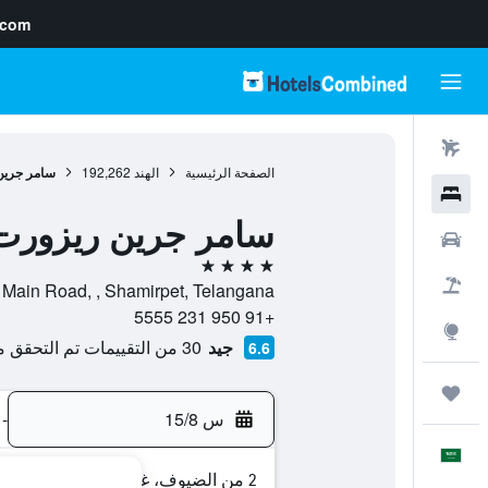
.com
رحلات طيران
الصفحة الرئيسية
الهند
192,262
سامر جرين
فنادق
سامر جرين ريزورت
سيارات
4 نجوم
حزم العروض
nagar Main Road, , Shamirpet, Telangana
+91 950 231 5555
استكشاف
جيد
30 من التقييمات تم التحقق منها
6.6
رحلات
س 15/8
-
العَرَبِيَّة
2 من الضيوف، غرفة واحدة