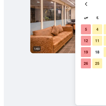
ج
س
5
4
12
11
1/60
آخر
19
18
26
25