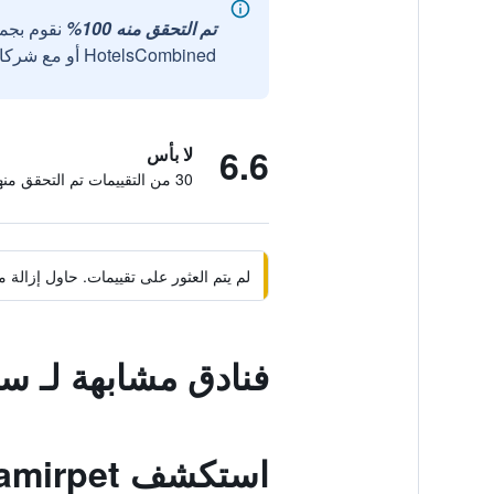
تم التحقق منه 100%
نقوم بجم
HotelsCombined أو مع شركائنا الخارجيين الموثوقين.
6.6
لا بأس
30 من التقييمات تم التحقق منها
لم يتم العثور على تقييمات. حاول إزال
فنادق مشابهة لـ س
استكشف Shamirpet