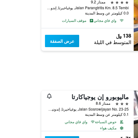
4 نجوم
ممتاز 9.2
Jalan Parangtritis Km. 8.5 Tembi, يوغياخيرتا, إندونيسيا
0.0 كيلومتر عن وسط المدينة
واي فاي مجاني
موقف السيارات
138 ﷼
عرض الصفقة
المتوسط في الليلة
ماليوبورو إن يوجياكارتا
3 نجوم
ممتاز 8.6
Jalan Sosrowijayan No. 23-25, يوغياخيرتا, إندونيسيا
0.1 كيلومتر عن وسط المدينة
حوض السباحة
واي فاي مجاني
مكيف هواء