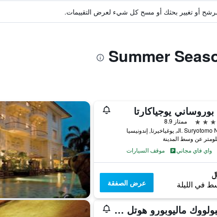
ة مرشح أو تغيير بحثك أو مسح كل شيء لعرض التقييمات.
 بوروساني يوجياكارتا
ممتاز 8.9
Jl. Sury, يوغياخيرتا, إندونيسيا
واي فاي مجاني
موقف السيارات
عرض الصفقة
ط في الليلة
جامبولووك ماليوبورو هوتل يوجياكارتا