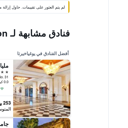
لم يتم العثور على تقييمات. حاول إزال
فنادق مشابهة لـ Summer Season
أفضل الفنادق في يوغياخيرتا
مليا
5 نجوم
otomo No. 31
0.0 كيلومتر عن وسط المدينة
253 ﷼
المتوس