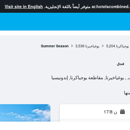
ar.hotelscombined
متوفر أيضاً باللغة الإنجليزية.
Visit site in English
يوجياكرتا
5,204
يوغياخيرتا
3,536
Summer Season
فندق
ا
ن 17/8