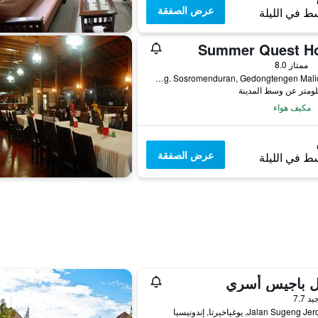
عرض الصفقة
ط في الليلة
Summer Quest Ho
ممتاز 8.0
Jalan Sosrowijayan, Gg. Sosromenduran, Gedongtengen Malioboro, يوغياخيرتا, إندونيسيا
مكيف هواء
عرض الصفقة
ط في الليلة
ل باجيس أسري
واحدة
يد 7.7