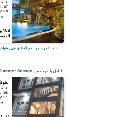
5 نجوم
 Mada No.67
0.0 كيلومتر عن وسط المدينة
108 ﷼
المتوس
شاهد المزيد من أهم الفنادق في يوغياخي
فنادق بالقرب من Summer Season
هوتل
2 نجمتين
T.I No.108
0.1 كيلومتر عن وسط المدينة
71 ﷼