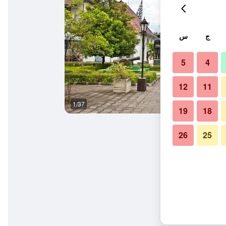
ج
س
5
4
12
11
1/37
المظهر الخارجي
19
18
26
25