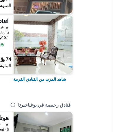
المتوس
tel
2 نجمتين
0.1 كيلومتر عن وسط المدينة
74 ﷼
المتوس
شاهد المزيد من الفنادق القريبة
فنادق رخيصة في يوغياخيرتا
هوت
نجمة 
ج
46 Jalan Sugeng Jeroni, يوغياخيرتا, إندونيسيا