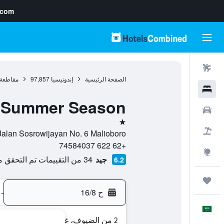
.com
رحلات طيران
الصفحة الرئيسية
إندونيسيا
97,857
مقاطعة 
فنادق
Summer Season
سيارات
نجمة واحدة
حزم العروض
Jalan Sosrowijayan No. 6 Malioboro, , يوغياخيرتا, مقاطعة يوجياكرتا, إندونيسي
+62 622 74584037
استكشاف
جيد
34 من التقييمات تم التحقق منها
6.2
رحلات
ح 16/8
-
العَرَبِيَّة
2 من الضيوف، غرفة واحدة