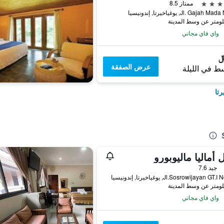
ممتاز 8.5
Jl. Gajah, يوغياخيرتا, إندونيسيا
واي فاي مجاني
عرض الصفقة
ط في الليلة
رتا
 أماليا ماليوبورو
جيد 7.6
Jl.Sosrowijayan G, يوغياخيرتا, إندونيسيا
واي فاي مجاني