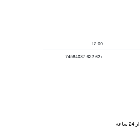
12:00
+62 622 74584037
اعة