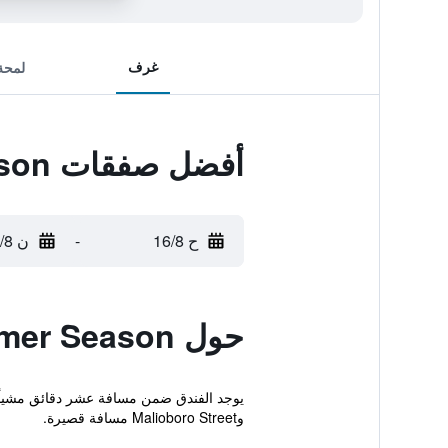
غرف
لمحة
أفضل صفقات Summer Season
ح 16/8
-
ن 17/8
حول Summer Season
وMalioboro Street مسافة قصيرة.