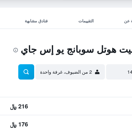
 عن
التقييمات
فنادق مشابهة
ت هوتل سوبانج يو إس جاي
2 من الضيوف، غرفة واحدة
216 ﷼
176 ﷼