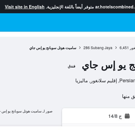
ar.hotelscombined
متوفر أيضاً باللغة الإنجليزية.
Visit site in English
غور
6,451
Subang Jaya
286
ساميت هوتل سوبانج يو إس جاي
ج يو إس جاي
فندق
ور, ماليزيا
صور لـ ساميت هوتل سوبانج يو إس 
ج 14/8