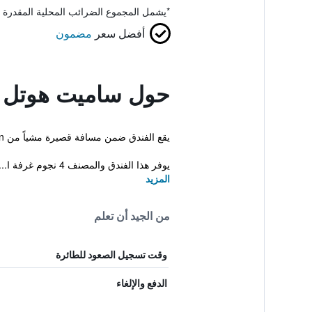
*
يشمل المجموع الضرائب المحلية المقدرة 
أفضل سعر
مضمون
حول ساميت هوتل س
يقع الفندق ضمن مسافة قصيرة مشياً من SS18 LRT Station، ويوفر لضيوفه قاعدة مناسبة أثناء تواجدهم في مدينة Subang Jaya. كما يوجد أيضاً صالة بولينغ ومسبح خارجي.
يوفر هذا الفندق والمصنف 4 نجوم غرفة ا...
المزيد
من الجيد أن تعلم
وقت تسجيل الصعود للطائرة
الدفع والإلغاء