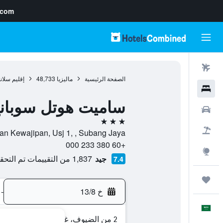
.com
رحلات طيران
الصفحة الرئيسية
ماليزيا
48,733
إقليم سلان
فنادق
ساميت هوتل سوبان
سيارات
3 نجوم
حزم العروض
Persiaran Kewajipan, Usj 1, , Subang Jaya, إقليم سلانغ
+60 380 233 000
استكشاف
جيد
1,837 من التقييمات تم التحقق منها
7.4
رحلات
خ 13/8
-
العَرَبِيَّة
2 من الضيوف، غرفة واحدة