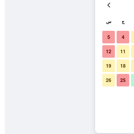
ج
س
5
4
12
11
19
18
26
25