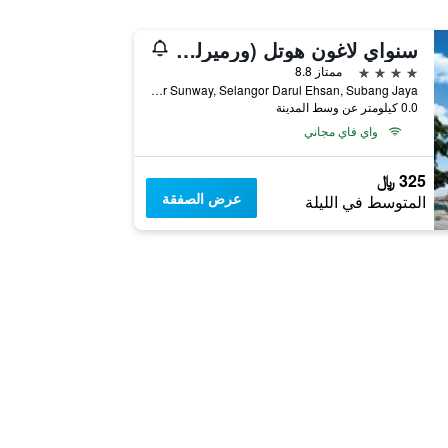
سنواي لاغون هوتل (ورميرلي سونواي كليو هوتل)
4 نجوم
ممتاز 8.8
Jalan Pjs11/15, Off Persiaran Lagoon, Bandar Sunway, Selangor Darul Ehsan, Subang Jaya, ماليزيا
0.0 كيلومتر عن وسط المدينة
واي فاي مجاني
325 ﷼
عرض الصفقة
المتوسط في الليلة