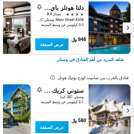
دلتا هوتلز باي ماريوت ويسلار فيليدج سويتس
4 نجوم
ممتاز 8.4
4308 Main Street, وستلر, BC, كندا
0.0 كيلومتر عن وسط المدينة
946 ﷼
عرض الصفقة
شاهد المزيد من أهم الفنادق في وستلر
فنادق بالقرب من ساميت لودج بوتيك هوتل
ستوني كريك لاجون - ويسلر بريمير
وستلر, BC, كندا
0.1 كيلومتر عن وسط المدينة
580 ﷼
عرض الصفقة