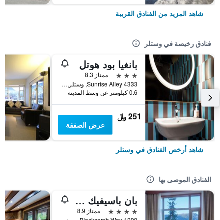
شاهد المزيد من الفنادق القريبة
فنادق رخيصة في وستلر
بانغيا بود هوتل
3 نجوم
ممتاز 8.3
4333 Sunrise Alley, وستلر, BC, كندا
0.6 كيلومتر عن وسط المدينة
251 ﷼
عرض الصفقة
شاهد أرخص الفنادق في وستلر
الفنادق الموصى بها
بان باسيفيك ويسلر فيلدج سنتر
4 نجوم
ممتاز 8.9
4299 Blackcomb Way, وستلر, BC, كندا