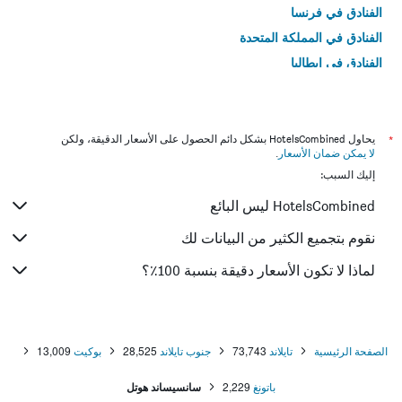
الفنادق في فرنسا
الفنادق في المملكة المتحدة
الفنادق في إيطاليا
الفنادق في تايلاند
*
يحاول HotelsCombined بشكل دائم الحصول على الأسعار الدقيقة، ولكن
لا يمكن ضمان الأسعار
.
إليك السبب:
HotelsCombined ليس البائع
نقوم بتجميع الكثير من البيانات لك
لماذا لا تكون الأسعار دقيقة بنسبة 100٪؟
الصفحة الرئيسية
تايلاند
73,743
جنوب تايلاند
28,525
بوكيت
13,009
باتونغ
2,229
سانسيساند هوتل