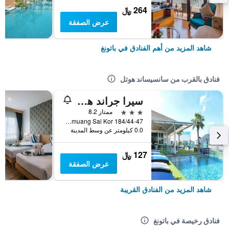
264 ﷼
عرض الصفقة
شاهد المزيد من أهم الفنادق في باتونغ
فنادق بالقرب من سانسيساند هوتل
سيرا جراند هوتل آند سبا
3 نجوم
ممتاز 8.2
184/44-47 Phungmuang Sai Kor., باتونغ, تايلاند
0.0 كيلومتر عن وسط المدينة
127 ﷼
عرض الصفقة
شاهد المزيد من الفنادق القريبة
فنادق رخيصة في باتونغ