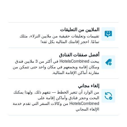
الملايين من التعليقات
تقييمات وتعليقات حقيقية من ملايين النزلاء، مثلك
تمامًا. احجز إقامتك المثالية بكل ثقة!
أفضل صفقات الفنادق
يبحث HotelsCombined في أكثر من 3 ملايين فندق
ومكان إقامة ويجمعهم في مكان واحد حتى تتمكن من
مقارنة أماكن الإقامة المثالية.
إلغاء مجاني
من الوارد أن تتغير الخطط — نتفهم ذلك. ولهذا يمكنك
البحث وحجز فنادق وأماكن إقامة على
HotelsCombined من وكالات السفر التي تقدم خدمة
الإلغاء المجاني