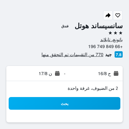
سانسيساند هوتل
فندق
3 نجوم
باتونغ، تايلاند
+66 849 749 196
جيد
770 من التقييمات تم التحقق منها
7.8
ح 16/8
-
ن 17/8
2 من الضيوف، غرفة واحدة
بحث