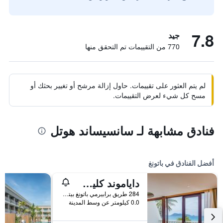
7.8
جيد
770 من التقييمات تم التحقق منها
لم يتم العثور على تقييمات. حاول إزالة مرشح أو تغيير بحثك أو
مسح كل شيء لعرض التقييمات.
فنادق مشابهة لـ سانسيساند هوتل
أفضل الفنادق في باتونغ
داياموند كليف ريزورت آند سبا، باتونج بيتش
284 طريق برابيرمي باتونغ بيتش, باتونغ, تايلاند
0.0 كيلومتر عن وسط المدينة