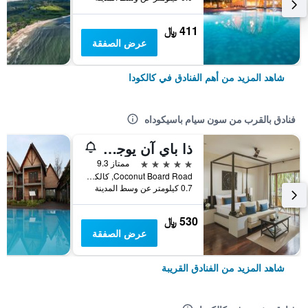
411 ﷼
عرض الصفقة
شاهد المزيد من أهم الفنادق في كالكودا
فنادق بالقرب من سون سيام باسيكوداه
ذا باي آن يوجا إكسبيريانس - باسيكودا
5 نجوم
ممتاز 9.3
Coconut Board Road, كالكودا, سريلانكا
0.7 كيلومتر عن وسط المدينة
530 ﷼
عرض الصفقة
شاهد المزيد من الفنادق القريبة