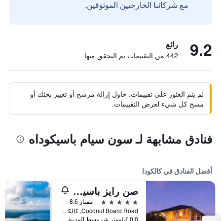
مع شركائنا الخارجيين الموثوقين.
9.2
رائع
442 من التقييمات تم التحقق منها
لم يتم العثور على تقييمات. حاول إزالة مرشح أو تغيير بحثك أو
مسح كل شيء لعرض التقييمات.
فنادق مشابهة لـ سون سيام باسيكوداه
أفضل الفنادق في كالكودا
صن رايز باسيكودا
5 نجوم
ممتاز 8.6
Coconut Board Road, كالكودا, سريلانكا
0.0 كيلومتر عن وسط المدينة