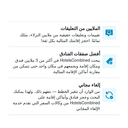
الملايين من التعليقات
تقييمات وتعليقات حقيقية من ملايين النزلاء، مثلك
تمامًا. احجز إقامتك المثالية بكل ثقة!
أفضل صفقات الفنادق
يبحث HotelsCombined في أكثر من 3 ملايين فندق
ومكان إقامة ويجمعهم في مكان واحد حتى تتمكن من
مقارنة أماكن الإقامة المثالية.
إلغاء مجاني
من الوارد أن تتغير الخطط — نتفهم ذلك. ولهذا يمكنك
البحث وحجز فنادق وأماكن إقامة على
HotelsCombined من وكالات السفر التي تقدم خدمة
الإلغاء المجاني