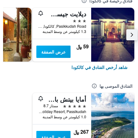
فنادق رخيصة في كالكودا
ديلايت جيست هاوس آند ريستورانت
3 نجوم
Pasikkudah Road, كالكودا, سريلانكا
1.3 كيلومتر عن وسط المدينة
59 ﷼
عرض الصفقة
شاهد أرخص الفنادق في كالكودا
الفنادق الموصى بها
أمايا بيتش باسيكوداه
5 نجوم
ممتاز 8.7
National Holiday Resort, Passikudah, كالكودا, سريلانكا
1.0 كيلومتر عن وسط المدينة
267 ﷼
عرض الصفقة