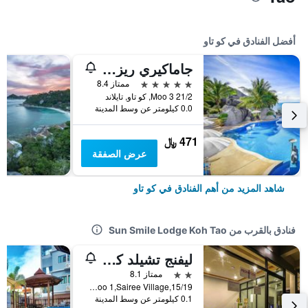
أفضل الفنادق في كو تاو
جاماكيري ريزورت آند سبا
5 نجوم
ممتاز 8.4
21/2 Moo 3, كو تاو, تايلاند
0.0 كيلومتر عن وسط المدينة
471 ﷼
عرض الصفقة
شاهد المزيد من أهم الفنادق في كو تاو
فنادق بالقرب من Sun Smile Lodge Koh Tao
ليفنج تشيلد كو تاو - هوستل
2 نجمتين
ممتاز 8.1
15/19,Moo 1,Sairee Village., كو تاو, تايلاند
0.1 كيلومتر عن وسط المدينة