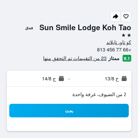
Sun Smile Lodge Koh Tao
فندق
2 نجمتين
كو تاو، تايلاند
+66 77 456 813
ممتاز
23 من التقييمات تم التحقق منها
9.1
خ 13/8
-
ج 14/8
2 من الضيوف، غرفة واحدة
بحث