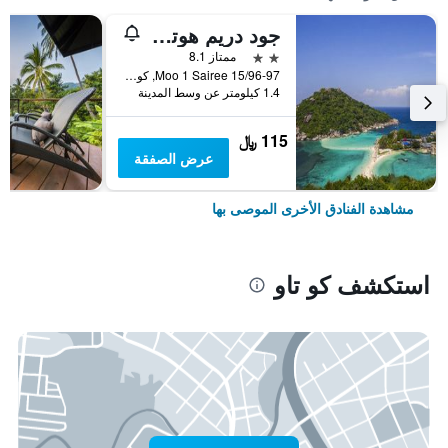
جود دريم هوتل - هوستل
2 نجمتين
ممتاز 8.1
15/96-97 Moo 1 Sairee, كو تاو, تايلاند
1.4 كيلومتر عن وسط المدينة
115 ﷼
عرض الصفقة
مشاهدة الفنادق الأخرى الموصى بها
استكشف كو تاو