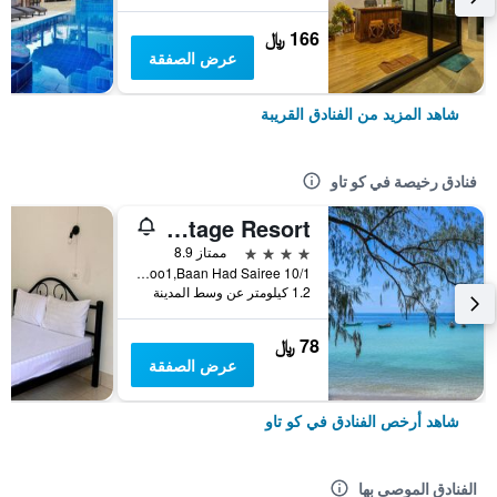
166 ﷼
عرض الصفقة
شاهد المزيد من الفنادق القريبة
فنادق رخيصة في كو تاو
Sairee Cottage Resort
4 نجوم
ممتاز 8.9
10/1 Moo1,Baan Had Sairee, كو تاو, تايلاند
1.2 كيلومتر عن وسط المدينة
78 ﷼
عرض الصفقة
شاهد أرخص الفنادق في كو تاو
الفنادق الموصى بها