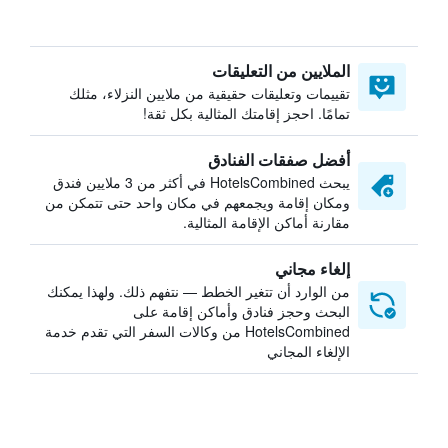
الملايين من التعليقات
تقييمات وتعليقات حقيقية من ملايين النزلاء، مثلك
تمامًا. احجز إقامتك المثالية بكل ثقة!
أفضل صفقات الفنادق
يبحث HotelsCombined في أكثر من 3 ملايين فندق
ومكان إقامة ويجمعهم في مكان واحد حتى تتمكن من
مقارنة أماكن الإقامة المثالية.
إلغاء مجاني
من الوارد أن تتغير الخطط — نتفهم ذلك. ولهذا يمكنك
البحث وحجز فنادق وأماكن إقامة على
HotelsCombined من وكالات السفر التي تقدم خدمة
الإلغاء المجاني