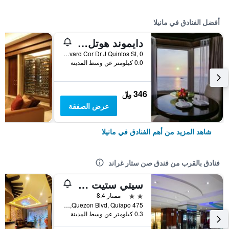
أفضل الفنادق في مانيلا
دايموند هوتل الفلبين
Roxas Boulevard Cor Dr J Quintos St, 0, مانيلا, الفلبين
0.0 كيلومتر عن وسط المدينة
346 ﷼
عرض الصفقة
شاهد المزيد من أهم الفنادق في مانيلا
فنادق بالقرب من فندق صن ستار غراند
سيتي ستيت هوتل كويابو
2 نجمتين
ممتاز 8.4
475 Quezon Blvd, Quiapo, مانيلا, الفلبين
0.3 كيلومتر عن وسط المدينة