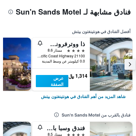
فنادق مشابهة لـ Sun'n Sands Motel
أفضل الفنادق في هونتينغتون بيتش
ذا ووترفرونت بيتش ريزورت، إحدى فنادق هيلتون
4 نجوم
ممتاز 8.6
21100 Pacific Coast Highway, هونتينغتون بيتش, CA, الولايات المتحدة الأميريكية
0.0 كيلومتر عن وسط المدينة
1,314 ﷼
عرض
الصفقة
شاهد المزيد من أهم الفنادق في هونتينغتون بيتش
فنادق بالقرب من Sun'n Sands Motel
فندق وسبا باسيا
4 نجوم
ممتاز 8.5