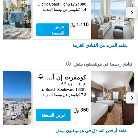
21080 Pacific Coast Highway, هونتينغتون بيتش, CA, الولايات المتحدة الأميريكية
1.4 كيلومتر عن وسط المدينة
1,110 ﷼
عرض
الصفقة
شاهد المزيد من الفنادق القريبة
فنادق رخيصة في هونتينغتون بيتش
كومفرت إن آند سويتس هانتينجتون بيتش
2 نجمتين
جيد 6.6
16301 Beach Boulevard, هونتينغتون بيتش, CA, الولايات المتحدة الأميريكية
7.3 كيلومتر عن وسط المدينة
350 ﷼
عرض الصفقة
شاهد أرخص الفنادق في هونتينغتون بيتش