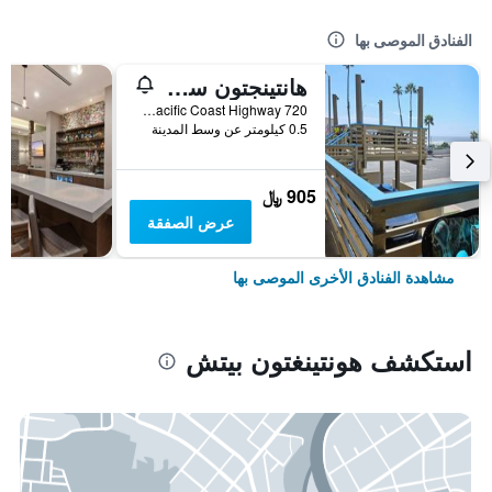
الفنادق الموصى بها
هانتينجتون سيرف إن
720 Pacific Coast Highway, هونتينغتون بيتش, CA, الولايات المتحدة الأميريكية
0.5 كيلومتر عن وسط المدينة
905 ﷼
عرض الصفقة
مشاهدة الفنادق الأخرى الموصى بها
استكشف هونتينغتون بيتش