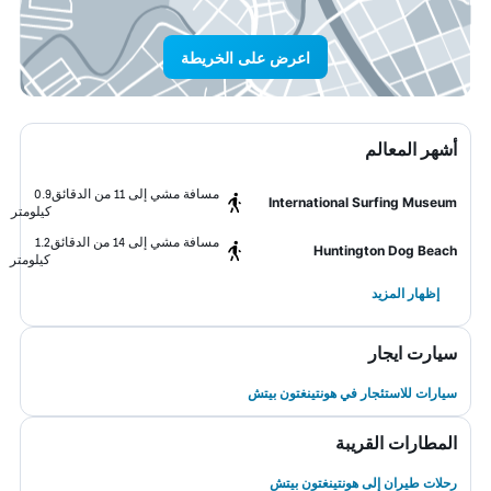
اعرض على الخريطة
أشهر المعالم
مسافة مشي إلى 11 من الدقائق
0.9
International Surfing Museum
كيلومتر
مسافة مشي إلى 14 من الدقائق
1.2
Huntington Dog Beach
كيلومتر
إظهار المزيد
سيارت ايجار
سيارات للاستئجار في هونتينغتون بيتش
المطارات القريبة
رحلات طيران إلى هونتينغتون بيتش