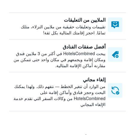
الملايين من التعليقات
تقييمات وتعليقات حقيقية من ملايين النزلاء، مثلك
تمامًا. احجز إقامتك المثالية بكل ثقة!
أفضل صفقات الفنادق
يبحث HotelsCombined في أكثر من 3 ملايين فندق
ومكان إقامة ويجمعهم في مكان واحد حتى تتمكن من
مقارنة أماكن الإقامة المثالية.
إلغاء مجاني
من الوارد أن تتغير الخطط — نتفهم ذلك. ولهذا يمكنك
البحث وحجز فنادق وأماكن إقامة على
HotelsCombined من وكالات السفر التي تقدم خدمة
الإلغاء المجاني