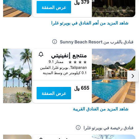
379 ﷼
عرض الصفقة
شاهد المزيد من أهم الفنادق في بويرتو غلرا
فنادق بالقرب من Sunny Beach Resort
منتجع إنفينيتي
4 نجوم
ممتاز 9.1
Talipanan, بويرتو غلرا, الفلبين
0.1 كيلومتر عن وسط المدينة
655 ﷼
عرض الصفقة
شاهد المزيد من الفنادق القريبة
فنادق رخيصة في بويرتو غلرا