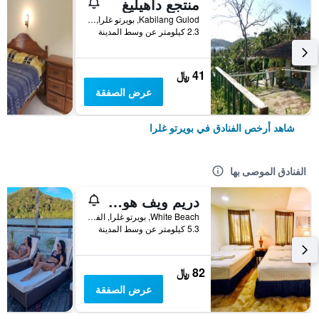
منتجع داهيليغ
Kabilang Gulod, بويرتو غلرا, الفلبين
2.3 كيلومتر عن وسط المدينة
41 ﷼
عرض الصفقة
شاهد أرخص الفنادق في بويرتو غلرا
الفنادق الموصى بها
دريم ويف هوتل بورتو جاليرا
White Beach, بويرتو غلرا, الفلبين
5.3 كيلومتر عن وسط المدينة
82 ﷼
عرض الصفقة