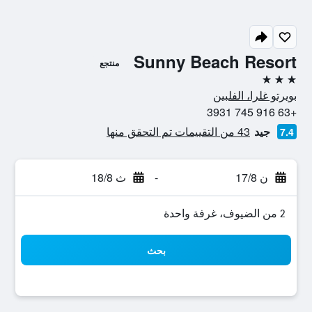
Sunny Beach Resort
منتجع
3 نجوم
بويرتو غلرا، الفلبين
+63 916 745 3931
جيد
43 من التقييمات تم التحقق منها
7.4
ن 17/8
-
ث 18/8
2 من الضيوف، غرفة واحدة
بحث