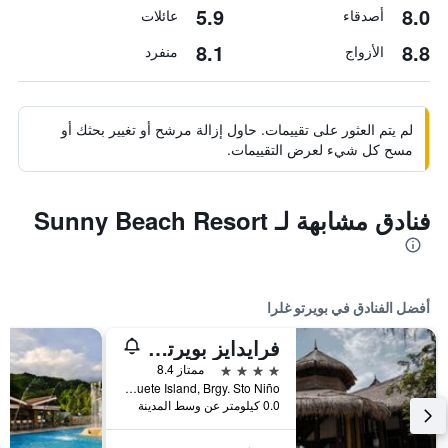
5.9
8.0
أصدقاء
عائلات
8.1
8.8
الأزواج
منفرد
لم يتم العثور على تقييمات. حاول إزالة مرشح أو تغيير بحثك أو
مسح كل شيء لعرض التقييمات.
فنادق مشابهة لـ Sunny Beach Resort
أفضل الفنادق في بويرتو غلرا
فرايدايز بويرتو جاليرا
4 نجوم
ممتاز 8.4
Boquete Island, Brgy. Sto Niño, بويرتو غلرا, الفلبين
0.0 كيلومتر عن وسط المدينة