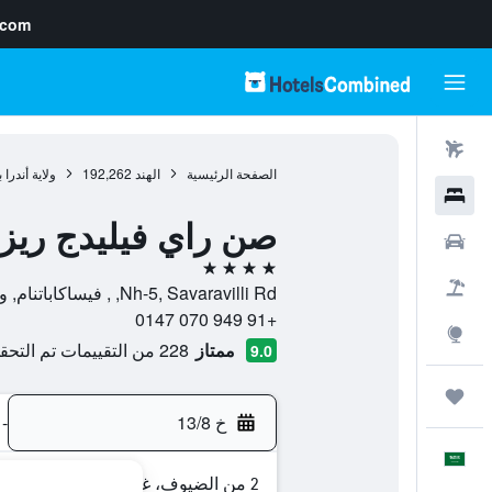
.com
رحلات طيران
الصفحة الرئيسية
الهند
192,262
ولاية أندرا
فنادق
صن راي فيليدج ريز
سيارات
4 نجوم
حزم العروض
Nh-5, Savaravilli Rd, , فيساكاباتنام, ولاية أندرا براديش, الهند
+91 949 070 0147
استكشاف
ممتاز
228 من التقييمات تم التحقق منها
9.0
رحلات
خ 13/8
-
العَرَبِيَّة
2 من الضيوف، غرفة واحدة