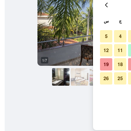
ج
س
5
4
12
11
1/7
غرفة طعام
19
18
26
25