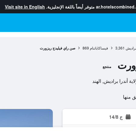
ar.hotelscombined
متوفر أيضاً باللغة الإنجليزية.
Visit site in English
 براديش
3,361
فيساكاباتنام
869
صن راي فيليدج ريزورت
ورت
منتجع
ج 14/8