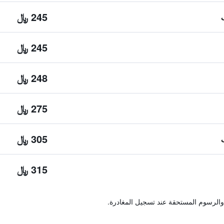
245 ﷼
245 ﷼
248 ﷼
275 ﷼
305 ﷼
315 ﷼
والرسوم المستحقة عند تسجيل المغادرة.