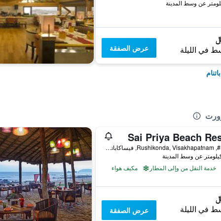
عرض الصفقة
ط في الليلة
اتنام
زورت
Sai Priya Beach Res
#5/170, Rushikonda, Visakhapatnam, فيساكاباتنام, الهند
خدمة النقل من وإلى المطار
مكيف هواء
ط في الليلة
عرض الصفقة