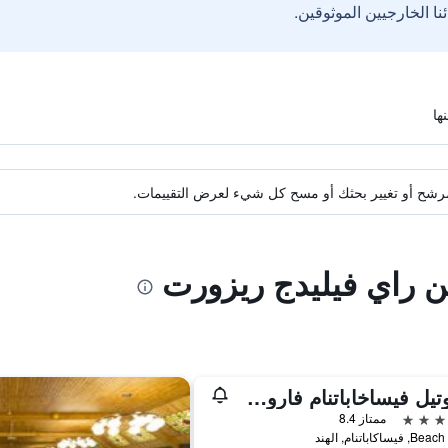
ة مرشح أو تغيير بحثك أو مسح كل شيء لعرض التقييمات.
ن راي فيليدج ريزورت
نوفوتيل فيساخاباتنام فارون بيتش هوتل
ممتاز 8.4
ساكاباتنام, الهند