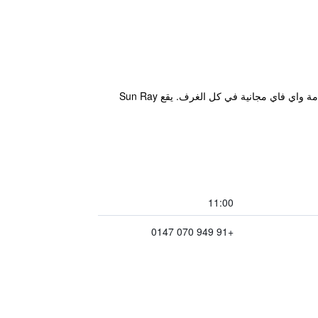
يمتد Sun Ray Village Resort بطول 485,622 متر من المساحات الخضراء، ويشتمل على مسبح خارجي واسع، وتتوفر خدمة واي فاي مجانية في كل الغرف. يقع Sun Ray
11:00
+91 949 070 0147