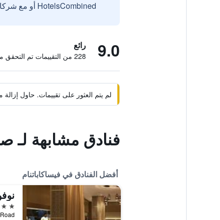
HotelsCombined أو مع شركائنا الخارجيين الموثوقين.
9.0
رائع
228 من التقييمات تم التحقق منها
لم يتم العثور على تقييمات. حاول إزال
فنادق مشابهة لـ ص
أفضل الفنادق في فيساكاباتنام
5 نجوم
Beach Road, في