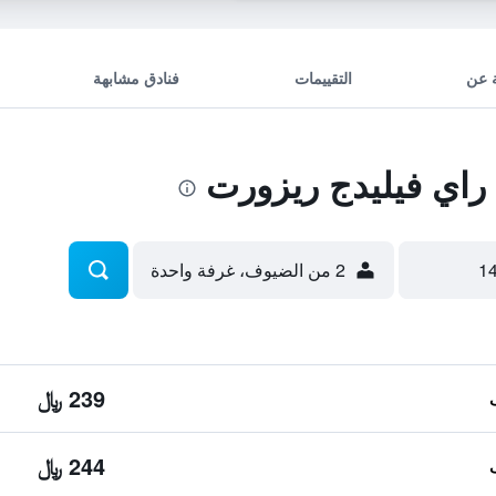
 عن
التقييمات
فنادق مشابهة
اي فيليدج ريزورت
2 من الضيوف، غرفة واحدة
239 ﷼
244 ﷼