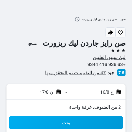
صور لـ صن رايز جاردن ليك ريزورت
صن رايز جاردن ليك ريزورت
منتجع
3 نجوم
ليك سيبو، الفلبين
+63 936 416 9344
جيد
47 من التقييمات تم التحقق منها
7.5
ح 16/8
-
ن 17/8
2 من الضيوف، غرفة واحدة
بحث