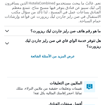
نعم. غالبً ما يبحث مستخدمو HotelsCombined الذين يسافرون
إلى ليك سيبو عن فنادق يتوفر فيها مسبح متاح. تتمتع معظم
الفنادق بساعات عمل في المسبح ، لذا تأكد من سؤال مكتب
الاستقبال في صن رايز جاردن ليك ريزورت عن قواعد وإرشادات
حمام السباحة.
ما هو رقم هاتف صن رايز جاردن ليك ريزورت؟
هل تتوفر خدمة الواي فاي في صن رايز جاردن ليك
ريزورت؟
عرض المزيد من الأسئلة الشائعة
الملايين من التعليقات
تقييمات وتعليقات حقيقية من ملايين النزلاء، مثلك
تمامًا. احجز إقامتك المثالية بكل ثقة!
أفضل صفقات الفنادق