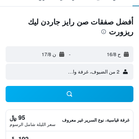
أفضل صفقات صن رايز جاردن ليك
ريزورت
ح 16/8
-
ن 17/8
2 من الضيوف، غرفة واحدة
95 ﷼
غرفة قياسية، نوع السرير غير معروف
سعر الليلة شامل الرسوم
102 ﷼