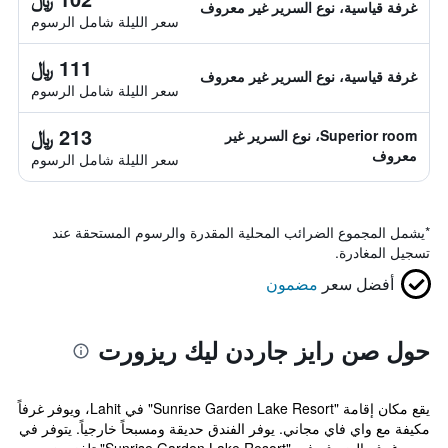
غرفة قياسية، نوع السرير غير معروف
سعر الليلة شامل الرسوم
111 ﷼
غرفة قياسية، نوع السرير غير معروف
سعر الليلة شامل الرسوم
213 ﷼
Superior room، نوع السرير غير
معروف
سعر الليلة شامل الرسوم
*
يشمل المجموع الضرائب المحلية المقدرة والرسوم المستحقة عند
تسجيل المغادرة.
أفضل سعر
مضمون
حول صن رايز جاردن ليك ريزورت
يقع مكان إقامة "Sunrise Garden Lake Resort" في Lahit، ويوفر غرفاً
مكيفة مع واي فاي مجاني. يوفر الفندق حديقة ومسبحاً خارجياً. يتوفر في