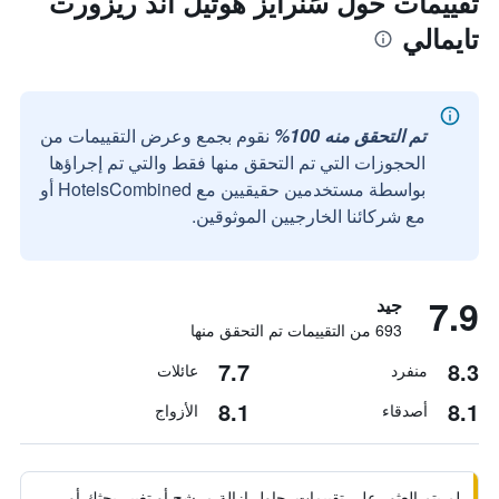
تقييمات حول سَنرايز هوتيل آند ريزورت
تايمالي
تم التحقق منه 100%
نقوم بجمع وعرض التقييمات من
الحجوزات التي تم التحقق منها فقط والتي تم إجراؤها
بواسطة مستخدمين حقيقيين مع HotelsCombined أو
مع شركائنا الخارجيين الموثوقين.
7.9
جيد
693 من التقييمات تم التحقق منها
7.7
8.3
منفرد
عائلات
8.1
8.1
أصدقاء
الأزواج
لم يتم العثور على تقييمات. حاول إزالة مرشح أو تغيير بحثك أو