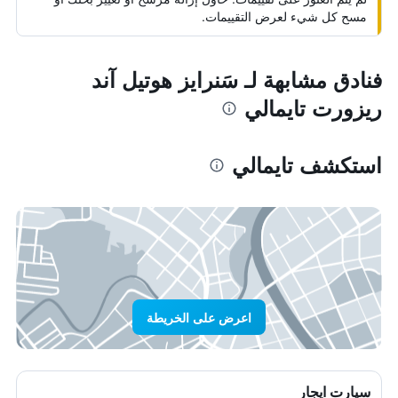
مسح كل شيء لعرض التقييمات.
فنادق مشابهة لـ سَنرايز هوتيل آند
ريزورت تايمالي
استكشف تايمالي
اعرض على الخريطة
سيارت ايجار