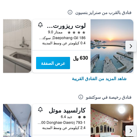
فنادق بالقرب من صنرايز بنسيون
لوت ريزورت سكوتشو
4 نجوم
ممتاز 9.0
186 Daepohang-Gil, سوكتشو, كوريا الجنوبية
0.4 كيلومتر عن وسط المدينة
630 ﷼
عرض الصفقة
شاهد المزيد من الفنادق القريبة
فنادق رخيصة في سوكتشو
كارلسبيد موتل
تقييم فئة 2
جيد 6.4
793-1 Gyo-Dong (4400 Donghae-Daero), سوكتشو, كوريا الجنوبية
2.4 كيلومتر عن وسط المدينة