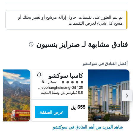
لم يتم العثور على تقييمات. حاول إزالة مرشح أو تغيير بحثك أو
مسح كل شيء لعرض التقييمات.
فنادق مشابهة لـ صنرايز بنسيون
أفضل الفنادق في سوكتشو
كاسيا سوكشو
تقييم فئة 5
ممتاز 8.1
120 Daepohanghuimang-Gil, سوكتشو, كوريا الجنوبية
0.0 كيلومتر عن وسط المدينة
655 ﷼
عرض الصفقة
شاهد المزيد من أهم الفنادق في سوكتشو