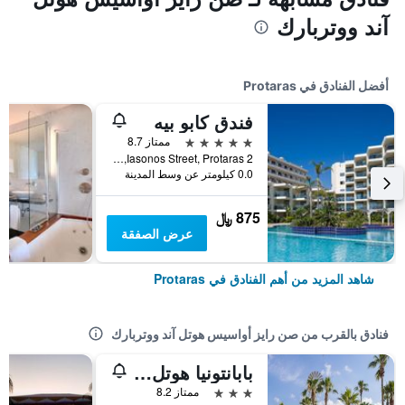
آند ووتربارك
أفضل الفنادق في Protaras
فندق كابو بيه
5 نجوم
ممتاز 8.7
2 Iasonos Street, Protaras, قبرص
0.0 كيلومتر عن وسط المدينة
875 ﷼
عرض الصفقة
شاهد المزيد من أهم الفنادق في Protaras
فنادق بالقرب من صن رايز أواسيس هوتل آند ووتربارك
بابانتونيا هوتل أبارتمنتس
3 نجوم
ممتاز 8.2