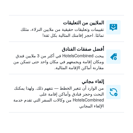
الملايين من التعليقات
تقييمات وتعليقات حقيقية من ملايين النزلاء، مثلك
تمامًا. احجز إقامتك المثالية بكل ثقة!
أفضل صفقات الفنادق
يبحث HotelsCombined في أكثر من 3 ملايين فندق
ومكان إقامة ويجمعهم في مكان واحد حتى تتمكن من
مقارنة أماكن الإقامة المثالية.
إلغاء مجاني
من الوارد أن تتغير الخطط — نتفهم ذلك. ولهذا يمكنك
البحث وحجز فنادق وأماكن إقامة على
HotelsCombined من وكالات السفر التي تقدم خدمة
الإلغاء المجاني