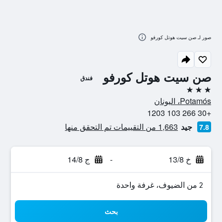
صور لـ صن سيت هوتل كورفو
صن سيت هوتل كورفو
فندق
3 نجوم
Potamós، اليونان
+30 266 103 1203
جيد
1,663 من التقييمات تم التحقق منها
7.8
خ 13/8
-
ج 14/8
2 من الضيوف، غرفة واحدة
بحث