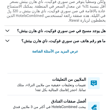
ولكن وسطياً يتوفر صن سوري فوكيت، ناي هارن بيتش بسعر
أقل بنسبة 31% عن معدل السعر في المنطقة. يمكنك الاستمتاع
عادة بالاقامة في صن سوري فوكيت، ناي هارن بيتش بـ 320 ﷼
في الليلة. هذه صفقة رائعة لمستخدمي HotelsCombined الذين
يخططون لزيارة Rawai.
هل يوجد مسبح في صن سوري فوكيت، ناي هارن بيتش؟
ما هو رقم هاتف صن سوري فوكيت، ناي هارن بيتش؟
عرض المزيد من الأسئلة الشائعة
الملايين من التعليقات
تقييمات وتعليقات حقيقية من ملايين النزلاء، مثلك
تمامًا. احجز إقامتك المثالية بكل ثقة!
أفضل صفقات الفنادق
يبحث HotelsCombined في أكثر من 3 ملايين فندق