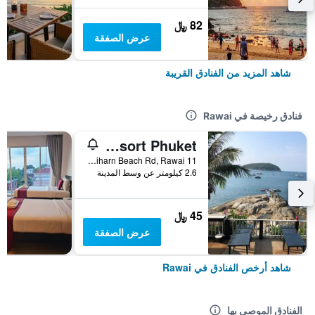
82 ﷼
عرض الصفقة
شاهد المزيد من الفنادق القريبة
فنادق رخيصة في Rawai
Naiharn On The Rock Resort Phuket
11 Naiharn Beach Rd, Rawai, تايلاند
2.6 كيلومتر عن وسط المدينة
45 ﷼
عرض الصفقة
شاهد أرخص الفنادق في Rawai
الفنادق الموصى بها