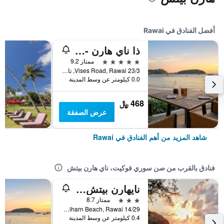
أفضل الفنادق في Rawai
ذا ناي هارن - شا إكسترا بلس
5 نجوم
ممتاز 9.2
23/3 Vises Road, Rawai, تايلاند
0.0 كيلومتر عن وسط المدينة
468 ﷼
عرض الصفقة
شاهد المزيد من أهم الفنادق في Rawai
فنادق بالقرب من صن سوري فوكيت، ناي هارن بيتش
نايهارن بيتش ريزورت
3 نجوم
ممتاز 8.7
14/29 Moo 1 Naiharn Beach, Rawai, تايلاند
0.4 كيلومتر عن وسط المدينة