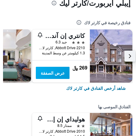
إيبلي أيربورت/كارتر ليك
فنادق رخيصة في كارتر لاك
كانتري إن آند سويتس باي راديسون، أوماها إيربورت، آيوا
3 نجوم
جيد 6.3
2210 Abbott Drive, كارتر لاك, IA, الولايات المتحدة الأميريكية
1.3 كيلومتر عن وسط المدينة
269 ﷼
عرض الصفقة
شاهد أرخص الفنادق في كارتر لاك
الفنادق الموصى بها
هوليداي إن إكسبرس آند سويتس أوماها ٔيربورت باي آيتش جي
2 نجمتين
ممتاز 8.5
2010 Abbott Drive, كارتر لاك, IA, الولايات المتحدة الأميريكية