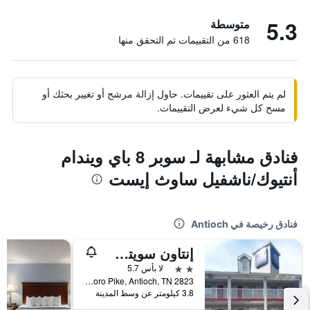
5.3
متوسطة
618 من التقييمات تم التحقق منها
لم يتم العثور على تقييمات. حاول إزالة مرشح أو تغيير بحثك أو
مسح كل شيء لعرض التقييمات.
فنادق مشابهة لـ سوبر 8 باي ويندام
أنتيوك/ناشفيل ساوث إيست
فنادق رخيصة في Antioch
إنتاون سويتس ناشفيل مورفريسبورو بكي
2 نجمتين
لا بأس 5.7
2823 Murfreesboro Pike, Antioch, TN, الولايات المتحدة الأميريكية
3.8 كيلومتر عن وسط المدينة