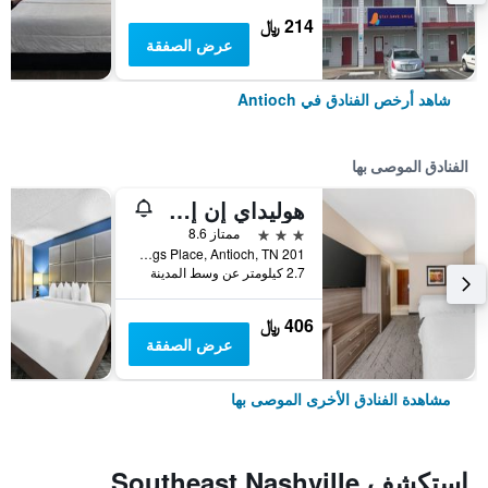
214 ﷼
عرض الصفقة
شاهد أرخص الفنادق في Antioch
الفنادق الموصى بها
هوليداي إن إكسبرس آند سويتس ناشفيل سوث إيست - أنتيوش باي آيتش جي
3 نجوم
ممتاز 8.6
201 Crossings Place, Antioch, TN, الولايات المتحدة الأميريكية
2.7 كيلومتر عن وسط المدينة
406 ﷼
عرض الصفقة
مشاهدة الفنادق الأخرى الموصى بها
استكشفSoutheast Nashville,