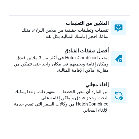
الملايين من التعليقات
تقييمات وتعليقات حقيقية من ملايين النزلاء، مثلك
تمامًا. احجز إقامتك المثالية بكل ثقة!
أفضل صفقات الفنادق
يبحث HotelsCombined في أكثر من 3 ملايين فندق
ومكان إقامة ويجمعهم في مكان واحد حتى تتمكن من
مقارنة أماكن الإقامة المثالية.
إلغاء مجاني
من الوارد أن تتغير الخطط — نتفهم ذلك. ولهذا يمكنك
البحث وحجز فنادق وأماكن إقامة على
HotelsCombined من وكالات السفر التي تقدم خدمة
الإلغاء المجاني