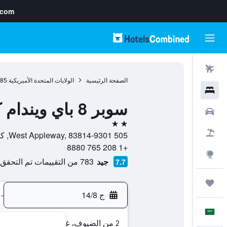
.com
رحلات طيران
الصفحة الرئيسية
الولايات المتحدة الأميريكية
985
فنادق
سوبر 8 باي ويندام كور دالين
سيارات
2 نجمتين
حزم العروض
505 West Appleway, 83814-9301, كويور دالن, ايداهو, الولايات المتحدة الأميريكية
+1 208 765 8880
استكشاف
جيد
783 من التقييمات تم التحقق منها
7.7
رحلات
ج 14/8
-
العَرَبِيَّة
2 من الضيوف، غرفة واحدة