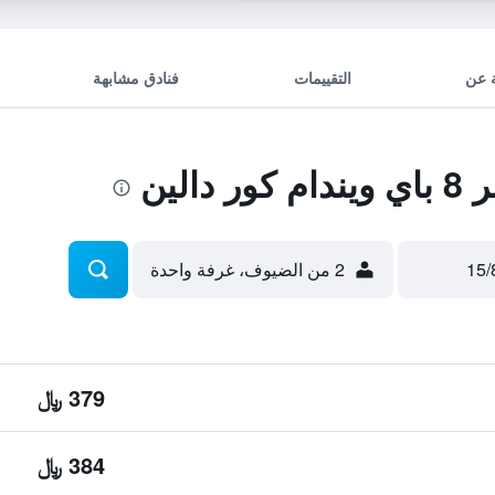
 عن
التقييمات
فنادق مشابهة
الين
2 من الضيوف، غرفة واحدة
379 ﷼
384 ﷼