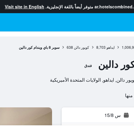
ar.hotelscombined
متوفر أيضاً باللغة الإنجليزية.
Visit site in English
1,006,
ايداهو
8,703
كويور دالن
638
سوبر 8 باي ويندام كور دالين
فندق
س 15/8