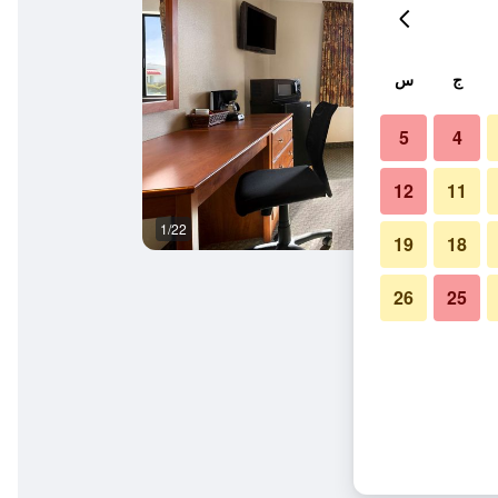
ج
س
5
4
12
11
1/22
ردهة
19
18
26
25