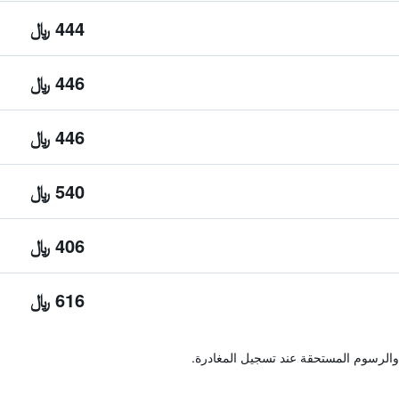
444 ﷼
446 ﷼
446 ﷼
540 ﷼
406 ﷼
616 ﷼
والرسوم المستحقة عند تسجيل المغادرة.