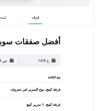
غرف
لمحة
أفضل صفقات سوبر 8 باي ويندام كور د
ج 14/8
-
س 15/8
نوع الإقامة
غرفة كينج، نوع السرير غير معروف
غرفة كينج، 1 سرير كينغ