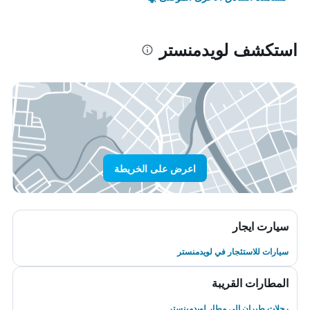
استكشف لويدمنستر
اعرض على الخريطة
سيارت ايجار
سيارات للاستئجار في لويدمنستر
المطارات القريبة
رحلات طيران إلى مطار لويدمينستر