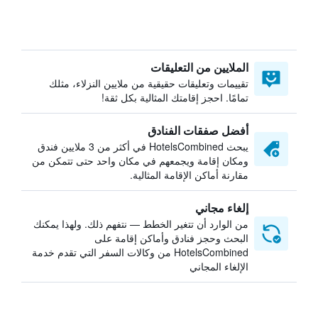
الملايين من التعليقات
تقييمات وتعليقات حقيقية من ملايين النزلاء، مثلك
تمامًا. احجز إقامتك المثالية بكل ثقة!
أفضل صفقات الفنادق
يبحث HotelsCombined في أكثر من 3 ملايين فندق
ومكان إقامة ويجمعهم في مكان واحد حتى تتمكن من
مقارنة أماكن الإقامة المثالية.
إلغاء مجاني
من الوارد أن تتغير الخطط — نتفهم ذلك. ولهذا يمكنك
البحث وحجز فنادق وأماكن إقامة على
HotelsCombined من وكالات السفر التي تقدم خدمة
الإلغاء المجاني