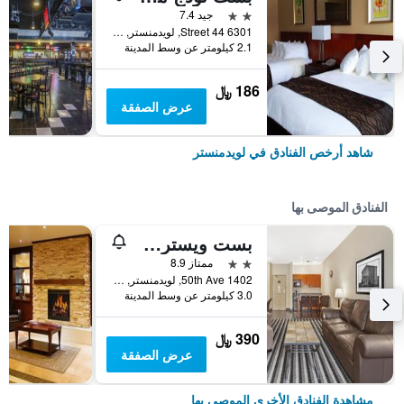
2 نجمتين
جيد 7.4
6301 44 Street, لويدمنستر, SK, كندا
2.1 كيلومتر عن وسط المدينة
186 ﷼
عرض الصفقة
شاهد أرخص الفنادق في لويدمنستر
الفنادق الموصى بها
بست ويسترن بلس ميريديان هوتيل
2 نجمتين
ممتاز 8.9
1402 50th Ave, لويدمنستر, SK, كندا
3.0 كيلومتر عن وسط المدينة
390 ﷼
عرض الصفقة
مشاهدة الفنادق الأخرى الموصى بها