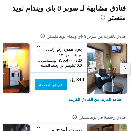
فنادق مشابهة لـ سوبر 8 باي ويندام لويد
منستر
فنادق بالقرب من سوبر 8 باي ويندام لويد منستر
بي سي إم إنز لويدمينستر
2 نجمتين
جيد 7.5
4320 44 Street, لويدمنستر, SK, كندا
0.6 كيلومتر عن وسط المدينة
349 ﷼
عرض الصفقة
شاهد المزيد من الفنادق القريبة
فنادق رخيصة في لويدمنستر
بست لودج موتل